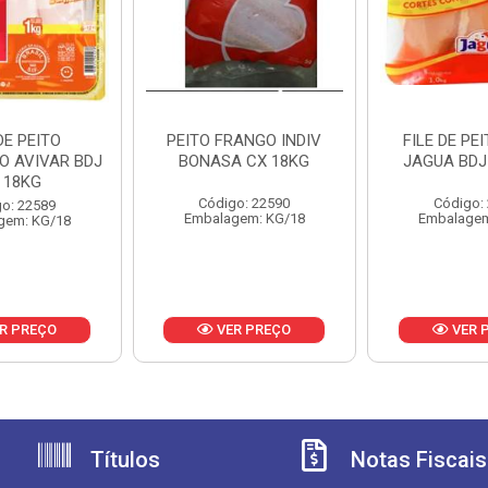
DE PEITO
PEITO FRANGO INDIV
FILE DE PE
O AVIVAR BDJ
BONASA CX 18KG
JAGUA BDJ
 18KG
Código: 22590
Código:
o: 22589
Embalagem: KG/18
Embalagem
gem: KG/18
R PREÇO
VER PREÇO
VER 
Títulos
Notas Fiscais