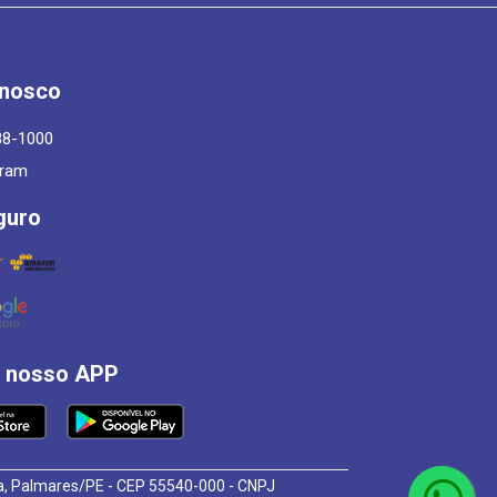
onosco
88-1000
gram
guro
á nosso APP
osa, Palmares/PE - CEP 55540-000 - CNPJ