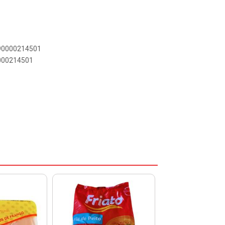
890000214501
0000214501