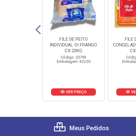
E PEITO PACOTE
FILE DE PEITO
FILE 
NI CAIXA 18 KG
INDIVIDUAL OI FRANGO
CONGELAD
CX 20KG
CX
digo: 23236
Código: 20793
Códig
lagem: KG/18
Embalagem: KG/20
Embala
VER PREÇO
VER PREÇO
VE
Meus Pedidos