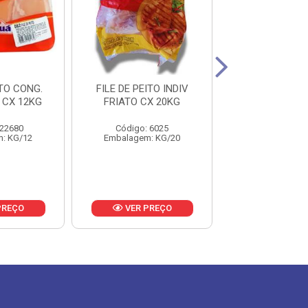
ITO CONG.
FILE DE PEITO INDIV
FILE DE PEITO
 CX 12KG
FRIATO CX 20KG
GUIBON CX 
 22680
Código: 6025
Código: 1
: KG/12
Embalagem: KG/20
Embalagem: 
PREÇO
VER PREÇO
VER PR