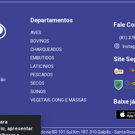
Departamentos
Fale C
AVES
(81) 37
BOVINOS
Insta
CHARQUEADOS
EMBUTIDOS
Site Se
LATICINIOS
PESCADOS
ção
SECOS
SUINOS
VEGETAIS CONG E MASSAS
Baixe j
para
io, apresentar
 de Alimentos LTDA - Rodovia BR 101 Sul Km 187, 310 Galpão - Santa R