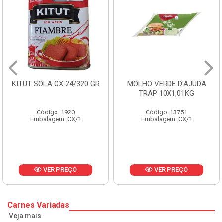
A CX 24/320 GR
MOLHO VERDE D'AJUDA
FRUTAS C
TRAP 10X1,01KG
CX
go: 1920
Código: 13751
Códi
agem: CX/1
Embalagem: CX/1
Embala
ER PREÇO
VER PREÇO
V
Carnes Variadas
Veja mais