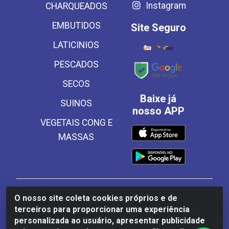
Instagram
CHARQUEADOS
EMBUTIDOS
Site Seguro
LATICINIOS
PESCADOS
SECOS
Baixe já
SUINOS
nosso APP
VEGETAIS CONG E
MASSAS
Frinscal - Distribuidora e Importadora de Alimentos
O nosso site coleta cookies próprios e de
LTDA - Rodovia BR 101 Sul Km 187, 310 Galpão - Santa
terceiros para proporcionar uma experiência
Rosa, Palmares/PE - CEP 55540-000 - CNPJ
personalizada ao usuário, apresentar publicidade
03.504.437/0001-50