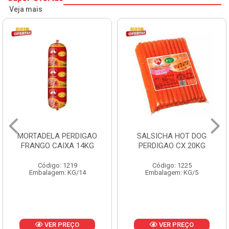
Veja mais
SALSICHA HOT DOG
PERNIL SUINO C/OSSO
PERDIGAO CX 20KG
COPAVEL KG
Código: 1225
Código: 12301
Embalagem: KG/5
Embalagem: CX/± 19,56 KG
Produto de peso
variável
VER PREÇO