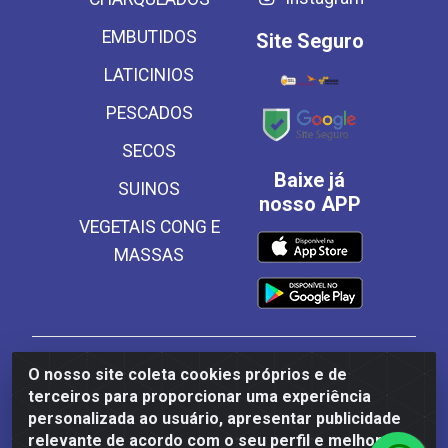
EMBUTIDOS
Site Seguro
LATICINIOS
PESCADOS
SECOS
Baixe já
SUINOS
nosso APP
VEGETAIS CONG E
MASSAS
Frinscal - Distribuidora e Importadora de Alimentos
O nosso site coleta cookies próprios e de
LTDA - Rodovia BR 101 Sul Km 187, 310 Galpão - Santa
terceiros para proporcionar uma experiência
Rosa, Palmares/PE - CEP 55540-000 - CNPJ
personalizada ao usuário, apresentar publicidade
03.504.437/0001-50
relevante de acordo com o seu perfil e melhorar a