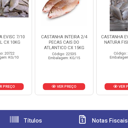
 EVISC 7/10
CASTANHA INTEIRA 2/4
CASTANHA EV
AL CX 10KG
PECAS CAIS DO
NATURA FIS
ATLANTICO CX 15KG
o: 20722
Código:
Código: 22535
gem: KG/10
Embalagem
Embalagem: KG/15
R PREÇO
VER PREÇO
VER 
Títulos
Notas Fiscais