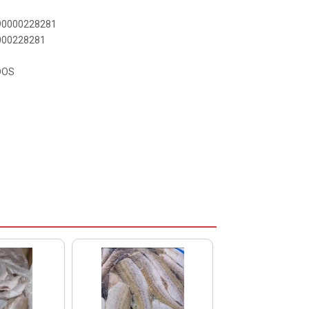
890000228281
0000228281
DOS