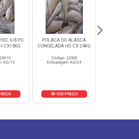
ISC 6/8 PC
POLACA DO ALASCA
SARDINHA INTE
H CX15KG
CONGELADA HG CX 24KG
PECAS CX 
 20610
Código: 22902
Código: 21
: KG/15
Embalagem: KG/24
Embalagem: 
PREÇO
VER PREÇO
VER PR