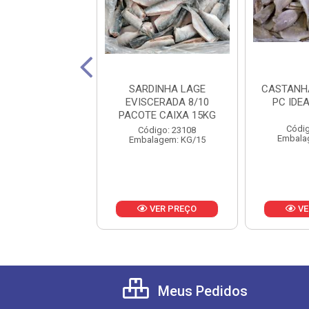
A EVISC 3/5 PC
SARDINHA LAGE
CASTANHA
CX 15KG
EVISCERADA 8/10
PC IDE
PACOTE CAIXA 15KG
digo: 20097
Códig
Código: 23108
lagem: KG/15
Embala
Embalagem: KG/15
VER PREÇO
VER PREÇO
VE
Meus Pedidos