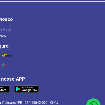
onosco
88-1000
gram
guro
á nosso APP
osa, Palmares/PE - CEP 55540-000 - CNPJ