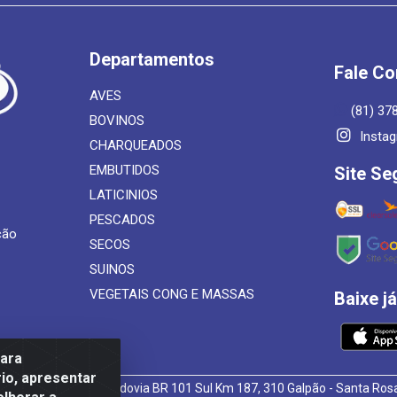
Departamentos
Fale C
AVES
(81) 37
BOVINOS
Insta
CHARQUEADOS
EMBUTIDOS
Site Se
LATICINIOS
PESCADOS
ção
SECOS
SUINOS
VEGETAIS CONG E MASSAS
Baixe j
para
io, apresentar
 de Alimentos LTDA - Rodovia BR 101 Sul Km 187, 310 Galpão - Santa R