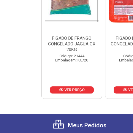
 MEDALHAO FGO
FIGADO DE FRANGO
FIGADO
 CONGELADO
CONGELADO JAGUA CX
CONGELAD
XA 14X500G
20KG
digo: 23018
Código: 21444
Códig
alagem: PT/1
Embalagem: KG/20
Embala
VER PREÇO
VER PREÇO
VE
Meus Pedidos