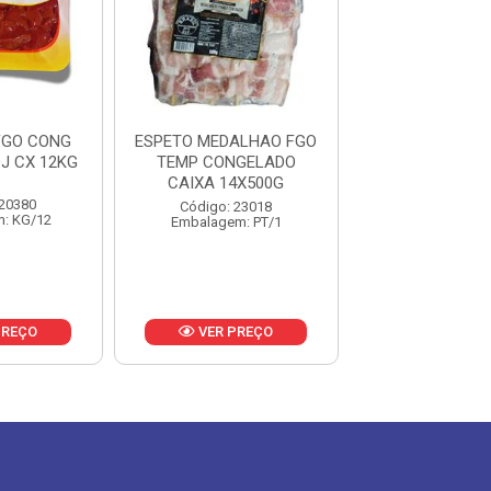
FGO CONG
ESPETO MEDALHAO FGO
FIGADO DE F
J CX 12KG
TEMP CONGELADO
CONGELADO JA
CAIXA 14X500G
20KG
 20380
Código: 23018
Código: 21
: KG/12
Embalagem: PT/1
Embalagem: 
PREÇO
VER PREÇO
VER PR