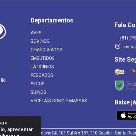
Departamentos
Fale C
AVES
(81) 37
BOVINOS
Insta
CHARQUEADOS
EMBUTIDOS
Site Se
LATICINIOS
PESCADOS
ção
SECOS
SUINOS
VEGETAIS CONG E MASSAS
Baixe j
para
io, apresentar
 de Alimentos LTDA - Rodovia BR 101 Sul Km 187, 310 Galpão - Santa R