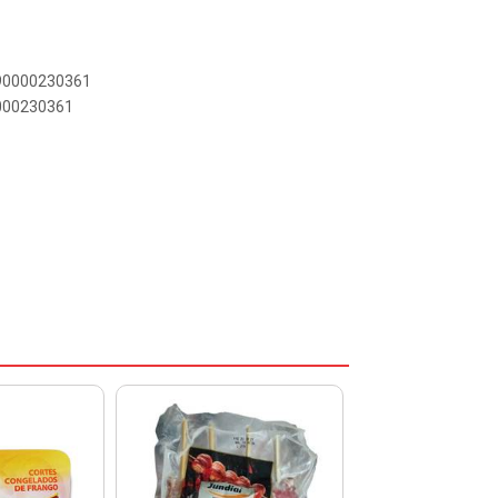
890000230361
0000230361