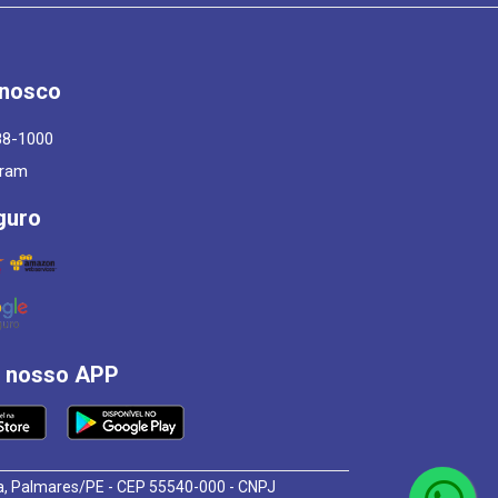
onosco
88-1000
gram
guro
á nosso APP
osa, Palmares/PE - CEP 55540-000 - CNPJ