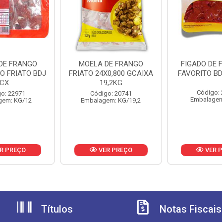
 DE FRANGO
MOELA DE FRANGO
FIGADO DE 
O FRIATO BDJ
FRIATO 24X0,800 GCAIXA
FAVORITO BD
CX
19,2KG
Código:
o: 22971
Código: 20741
Embalagem
gem: KG/12
Embalagem: KG/19,2
R PREÇO
VER PREÇO
VER 
Títulos
Notas Fiscais