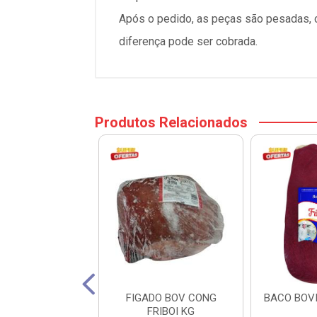
Após o pedido, as peças são pesadas, ca
diferença pode ser cobrada.
Produtos Relacionados
TO BOV TEMP.
FIGADO BOV CONG
BACO BOVI
 CX 14X480G
FRIBOI KG