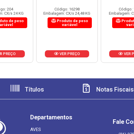
go: 204
Código: 16298
Código:
: CX/± 24 KG
Embalagem: CX/± 24,48 KG
Embalagem: C
duto de peso
Produto de peso
Produt
ariável
variável
var
R PREÇO
VER PREÇO
VER 
Títulos
Notas Fiscais
Departamentos
Fale C
AVES