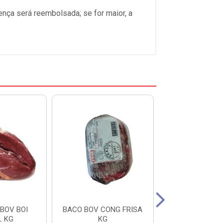
ença será reembolsada; se for maior, a
BOV BOI
BACO BOV CONG FRISA
BUCHO BOV
L KG
KG
PULL/MINER