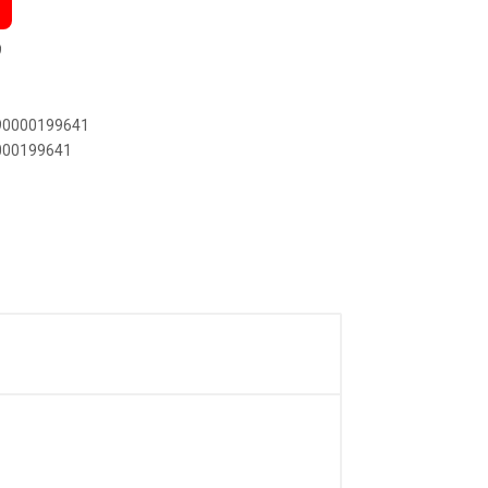
9
890000199641
0000199641