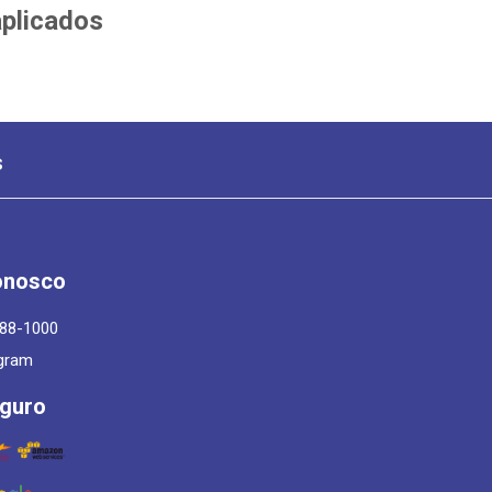
aplicados
s
onosco
788-1000
gram
eguro