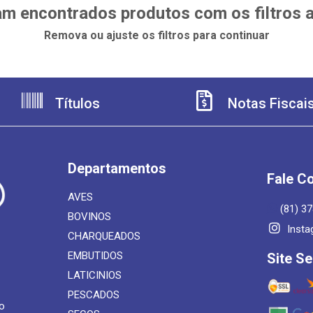
m encontrados produtos com os filtros 
Remova ou ajuste os filtros para continuar
Títulos
Notas Fiscai
Departamentos
Fale C
AVES
(81) 3
BOVINOS
Insta
CHARQUEADOS
EMBUTIDOS
Site S
LATICINIOS
PESCADOS
o