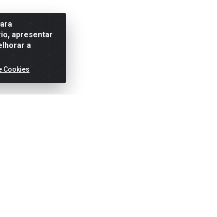
para
io, apresentar
elhorar a
e Cookies