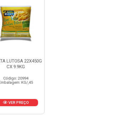
TA LUTOSA 22X450G
CX 9.9KG
Código: 20994
Embalagem: KG/,45
VER PREÇO