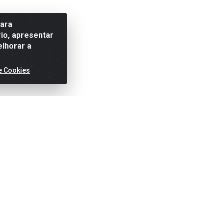
para
io, apresentar
elhorar a
e Cookies