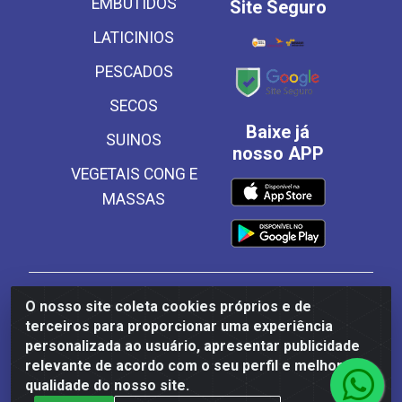
EMBUTIDOS
Site Seguro
LATICINIOS
PESCADOS
SECOS
Baixe já
SUINOS
nosso APP
VEGETAIS CONG E
MASSAS
Frinscal - Distribuidora e Importadora de Alimentos
O nosso site coleta cookies próprios e de
LTDA - Rodovia BR 101 Sul Km 187, 310 Galpão - Santa
terceiros para proporcionar uma experiência
Rosa, Palmares/PE - CEP 55540-000 - CNPJ
personalizada ao usuário, apresentar publicidade
03.504.437/0001-50
relevante de acordo com o seu perfil e melhorar a
qualidade do nosso site.