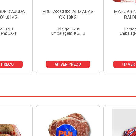
ISTALIZADAS
MARGARINA PRIMOR
MARGARIN
10KG
BALDE 3KG
CAIXA 
o: 1785
Código: 1801
Código
em: KG/10
Embalagem: BD/1
Embalag
 PREÇO
VER PREÇO
VER