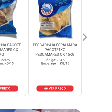
 ESPALMADA
FILE DE PANGA PREMIUM
CORVINA I
TE1KG
PACOTE 1KG CAIXA 10KG
BENDITO P
S CX 15KG
Código: 20021
Código:
: 22472
Embalagem: KG/10
Embalage
m: KG/15
 PREÇO
VER PREÇO
VER 