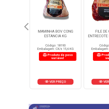
 BOV CONG
FILE DE COSTELA
CUPIM BOV
NCIA KG
ENTRECOTE ESTANCIA KG
o: 18193
Código: 18299
Código
 CX/± 15,6 KG
Embalagem: CX/± 14,4 KG
Embalagem: 
uto de peso
Produto de peso
Prod
ariável
variável
va
R PREÇO
VER PREÇO
VER