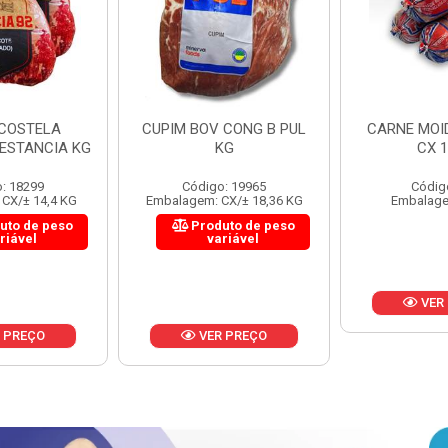
 CONG B PUL
CARNE MOIDA FORTBOI
LOMBINHO
KG
CX 10KG
FRIB
: 19965
Código: 200
Códig
CX/± 18,36 KG
Embalagem: KG/10
Embalagem: 
uto de peso
Produ
riável
va
VER PREÇO
 PREÇO
VER