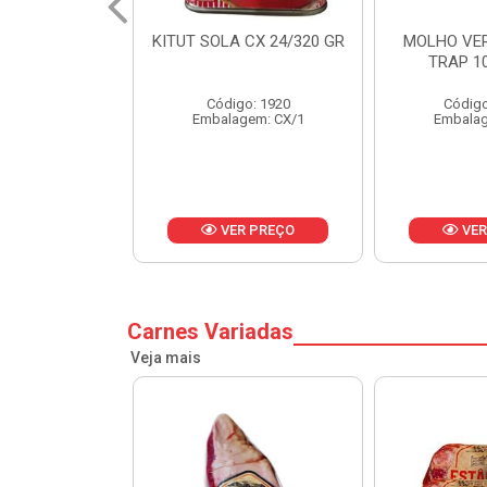
 CX 24/320 GR
MOLHO VERDE D'AJUDA
FRUTAS CR
TRAP 10X1,01KG
CX 
o: 1920
Código: 13751
Códig
gem: CX/1
Embalagem: CX/1
Embalag
R PREÇO
VER PREÇO
VER
Carnes Variadas
Veja mais