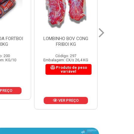
 BOV CONG
FIGADO BOV CONG FRIBOI
CORDAO DO 
OI KG
KG
FRIBO
o: 297
Código: 222
Código:
CX/± 26,4 KG
Embalagem: CX/± 30,12 KG
Embalagem: C
to de peso
Produto de peso
Produ
riável
variável
var
 PREÇO
VER PREÇO
VER 