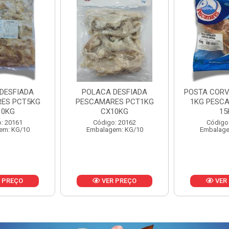
DESFIADA
POSTA CORVINA PACOTE
PESCADINHA
ES PCT1KG
1KG PESCAMARES CX
PACO
10KG
15KG
PESCAMARE
: 20162
Código: 22469
Código
em: KG/10
Embalagem: KG/15
Embalage
 PREÇO
VER PREÇO
VER