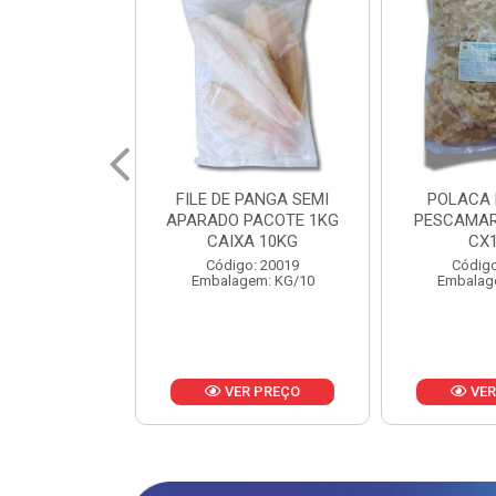
PANGA SEMI
POLACA DESFIADA
POLACA 
PACOTE 1KG
PESCAMARES PCT5KG
PESCAMAR
A 10KG
CX10KG
CX
o: 20019
Código: 20161
Código
em: KG/10
Embalagem: KG/10
Embalag
R PREÇO
VER PREÇO
VER