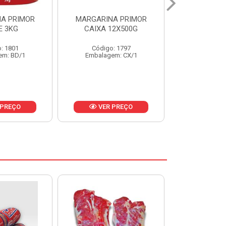
A PRIMOR
MARGARINA PRIMOR CX
MARGARINA
12X500G
24X250G
CAIXA 2
: 1797
Código: 1921
Código
em: CX/1
Embalagem: CX/1
Embalage
 PREÇO
VER PREÇO
VER 