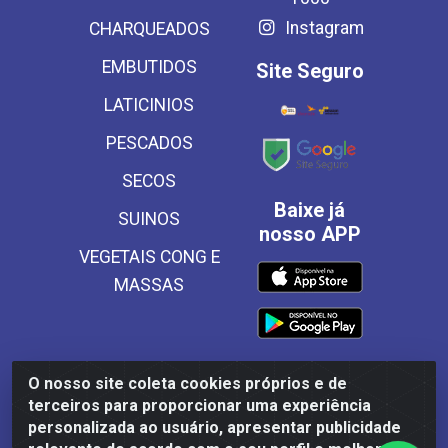
Instagram
CHARQUEADOS
EMBUTIDOS
Site Seguro
LATICINIOS
PESCADOS
SECOS
Baixe já
SUINOS
nosso APP
VEGETAIS CONG E
MASSAS
O nosso site coleta cookies próprios e de
Frinscal - Distribuidora e Importadora de Alimentos LTDA -
terceiros para proporcionar uma experiência
Rodovia BR 101 Sul Km 187, 310 Galpão - Santa Rosa,
personalizada ao usuário, apresentar publicidade
Palmares/PE - CEP 55540-000 - CNPJ 03.504.437/0001-50