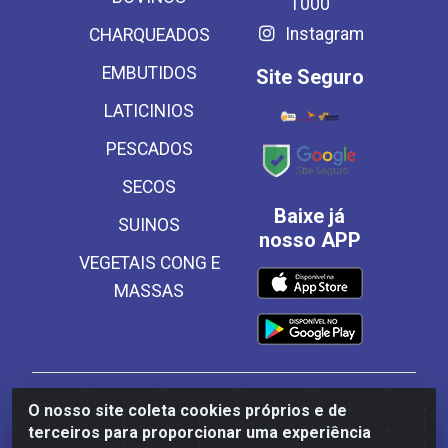
1000
Instagram
CHARQUEADOS
EMBUTIDOS
Site Seguro
LATICINIOS
PESCADOS
SECOS
Baixe já
SUINOS
nosso APP
VEGETAIS CONG E
MASSAS
Frinscal - Distribuidora e Importadora de Alimentos
O nosso site coleta cookies próprios e de
LTDA - Rodovia BR 101 Sul Km 187, 310 Galpão - Santa
terceiros para proporcionar uma experiência
Rosa, Palmares/PE - CEP 55540-000 - CNPJ