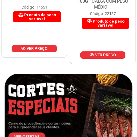
180G | CAIXA COM PESO
MÉDIO ...
Código: 21338
Código: 22127
Produto de peso
variável
Produto de peso
variável
VER PREÇO
VER PREÇO