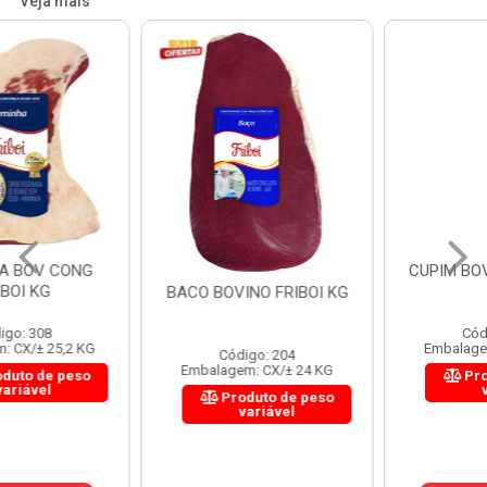
Veja mais
CUPIM BOV CONG FRIBOI
KG
BACO BOVINO FRIBOI KG
Código: 350
Embalagem: CX/± 27 KG
Código: 204
Embalagem: CX/± 24 KG
Produto de peso
variável
Produto de peso
variável