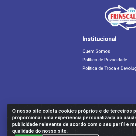
Institucional
Quem Somos
Política de Privacidade
Política de Troca e Devolu
O nosso site coleta cookies próprios e de terceiros 
proporcionar uma experiência personalizada ao usuár
Frinscal - Distribuidora e Importadora
publicidade relevante de acordo com o seu perfil e m
qualidade do nosso site.