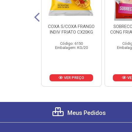
A DE FRANGO
COXA S/COXA FRANGO
SOBREC
LADA BONASA
INDIV FRIATO CX20KG
CONG FRIA
JA CAIXA 12KG
Código: 6150
Códig
digo: 23290
Embalagem: KG/20
Embalag
lagem: KG/12
VER PREÇO
VER PREÇO
VE
Meus Pedidos