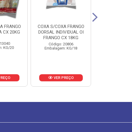
XA FRANGO
COXA S/COXA FRANGO
COXA S/COXAA
A CX 20KG
DORSAL INDIVIDUAL OI
INDIVIDUAL LAR
FRANGO CX 18KG
 13040
Código: 20
Código: 20806
: KG/20
Embalagem: 
Embalagem: KG/18
PREÇO
VER PREÇO
VER PR