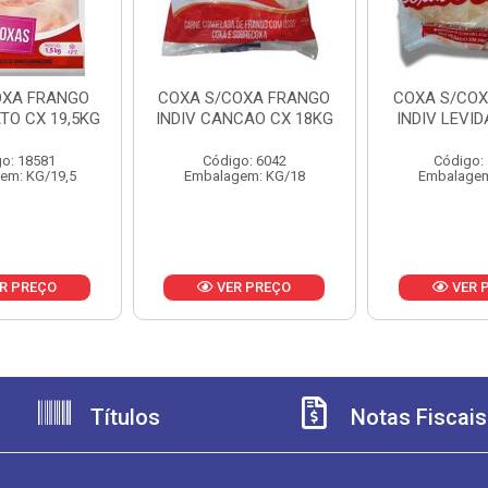
OXA FRANGO
COXA S/COXA FRANGO
COXA S/CO
TO CX 19,5KG
INDIV CANCAO CX 18KG
INDIV LEVID
o: 18581
Código: 6042
Código:
em: KG/19,5
Embalagem: KG/18
Embalagem
R PREÇO
VER PREÇO
VER 
Títulos
Notas Fiscais