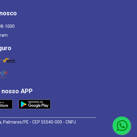
onosco
88-1000
gram
guro
á nosso APP
osa, Palmares/PE - CEP 55540-000 - CNPJ