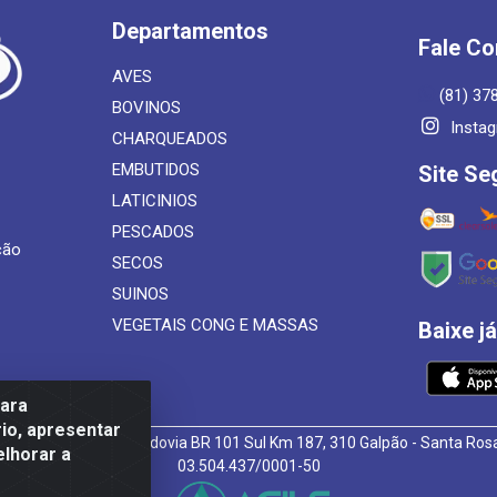
Departamentos
Fale C
AVES
(81) 37
BOVINOS
Insta
CHARQUEADOS
EMBUTIDOS
Site Se
LATICINIOS
PESCADOS
ção
SECOS
SUINOS
VEGETAIS CONG E MASSAS
Baixe j
para
io, apresentar
 de Alimentos LTDA - Rodovia BR 101 Sul Km 187, 310 Galpão - Santa R
elhorar a
03.504.437/0001-50