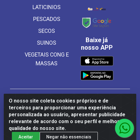
LATICINIOS
PESCADOS
SECOS
Baixe já
SUINOS
nosso APP
VEGETAIS CONG E
MASSAS
Frinscal - Distribuidora e Importadora de Alimentos
O nosso site coleta cookies próprios e de
LTDA - Rodovia BR 101 Sul Km 187, 310 Galpão - Santa
terceiros para proporcionar uma experiência
Rosa, Palmares/PE - CEP 55540-000 - CNPJ
personalizada ao usuário, apresentar publicidade
03.504.437/0001-50
relevante de acordo com o seu perfil e melhorar a
qualidade do nosso site.
Aceitar
Negar não essenciais