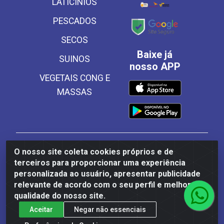
LATICINIOS
PESCADOS
SECOS
Baixe já
SUINOS
nosso APP
VEGETAIS CONG E
MASSAS
Frinscal - Distribuidora e Importadora de Alimentos
O nosso site coleta cookies próprios e de
LTDA - Rodovia BR 101 Sul Km 187, 310 Galpão - Santa
terceiros para proporcionar uma experiência
Rosa, Palmares/PE - CEP 55540-000 - CNPJ
personalizada ao usuário, apresentar publicidade
03.504.437/0001-50
relevante de acordo com o seu perfil e melhorar a
qualidade do nosso site.
Aceitar
Negar não essenciais