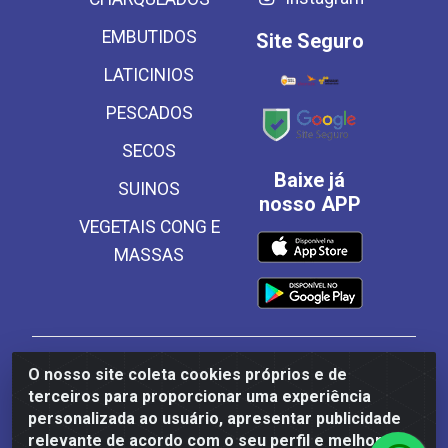
EMBUTIDOS
Site Seguro
LATICINIOS
PESCADOS
SECOS
Baixe já
SUINOS
nosso APP
VEGETAIS CONG E
MASSAS
Frinscal - Distribuidora e Importadora de Alimentos
O nosso site coleta cookies próprios e de
LTDA - Rodovia BR 101 Sul Km 187, 310 Galpão - Santa
terceiros para proporcionar uma experiência
Rosa, Palmares/PE - CEP 55540-000 - CNPJ
personalizada ao usuário, apresentar publicidade
03.504.437/0001-50
relevante de acordo com o seu perfil e melhorar a