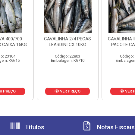
A 400/700
CAVALINHA 2/4 PECAS
CAVALINHA I
 CAIXA 15KG
LEARDINI CX 10KG
PACOTE CA
o: 23104
Código: 22803
Código:
gem: KG/15
Embalagem: KG/10
Embalagem
R PREÇO
VER PREÇO
VER 
Títulos
Notas Fiscais