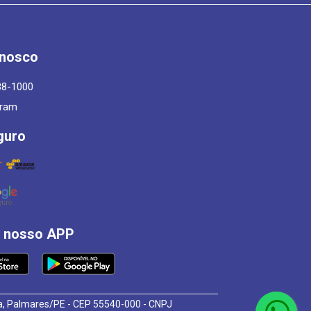
onosco
88-1000
gram
guro
á nosso APP
osa, Palmares/PE - CEP 55540-000 - CNPJ