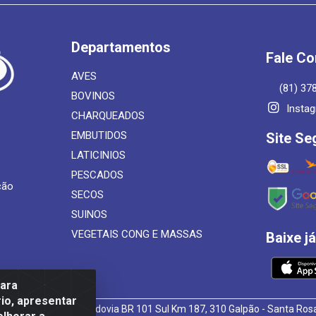
Departamentos
Fale C
AVES
(81) 37
BOVINOS
Insta
CHARQUEADOS
EMBUTIDOS
Site Se
LATICINIOS
PESCADOS
ção
SECOS
SUINOS
VEGETAIS CONG E MASSAS
Baixe j
para
io, apresentar
 de Alimentos LTDA - Rodovia BR 101 Sul Km 187, 310 Galpão - Santa R