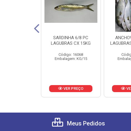
NA INT 1/2KG
SARDINHA 6/8 PC
ANCHOV
IMARES CX 15
LAGUBRAS CX 15KG
LAGUBRAS
digo: 22577
Código: 16068
Códig
lagem: KG/15
Embalagem: KG/15
Embala
VER PREÇO
VER PREÇO
VE
Meus Pedidos