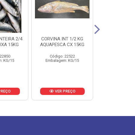
NTEIRA 2/4
CORVINA INT 1/2 KG
ANCHOVA 50
IXA 15KG
AQUAPESCA CX 15KG
SOUSA PESCA
15KG
 22850
Código: 22522
Código: 16
: KG/15
Embalagem: KG/15
Embalagem: 
PREÇO
VER PREÇO
VER PR