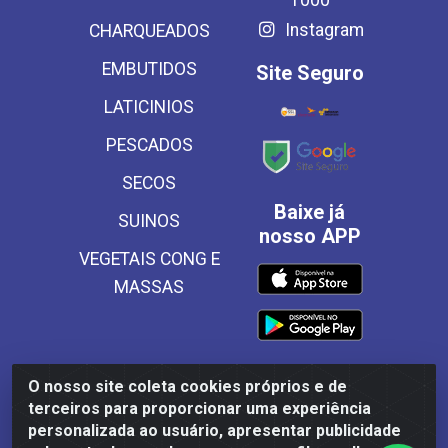
Instagram
CHARQUEADOS
EMBUTIDOS
Site Seguro
LATICINIOS
PESCADOS
SECOS
Baixe já
SUINOS
nosso APP
VEGETAIS CONG E
MASSAS
O nosso site coleta cookies próprios e de
Frinscal - Distribuidora e Importadora de Alimentos
terceiros para proporcionar uma experiência
LTDA - Rodovia BR 101 Sul Km 187, 310 Galpão - Santa
personalizada ao usuário, apresentar publicidade
Rosa, Palmares/PE - CEP 55540-000 - CNPJ