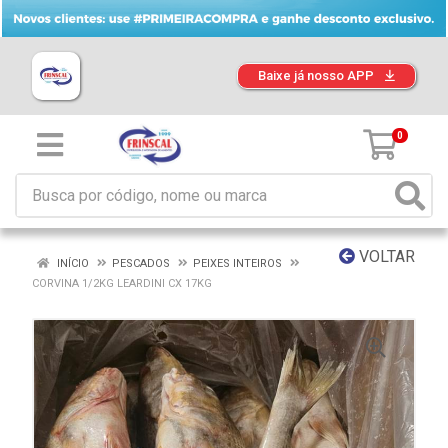
Baixe já nosso APP
0
VOLTAR
INÍCIO
PESCADOS
PEIXES INTEIROS
CORVINA 1/2KG LEARDINI CX 17KG