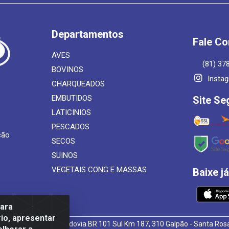
Departamentos
Fale C
AVES
(81) 37
BOVINOS
Insta
CHARQUEADOS
EMBUTIDOS
Site Se
LATICINIOS
PESCADOS
ção
SECOS
SUINOS
VEGETAIS CONG E MASSAS
Baixe j
para
io, apresentar
 de Alimentos LTDA - Rodovia BR 101 Sul Km 187, 310 Galpão - Santa R