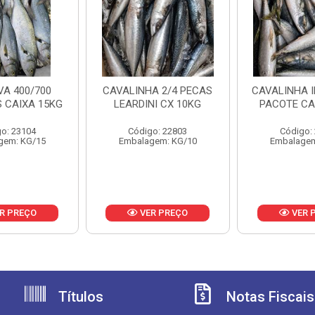
A 400/700
CAVALINHA 2/4 PECAS
CAVALINHA I
 CAIXA 15KG
LEARDINI CX 10KG
PACOTE CA
o: 23104
Código: 22803
Código:
gem: KG/15
Embalagem: KG/10
Embalagem
R PREÇO
VER PREÇO
VER 
Títulos
Notas Fiscais