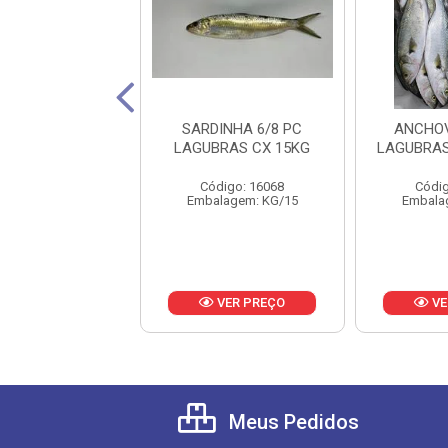
NA INT 1/2KG
SARDINHA 6/8 PC
ANCHOV
IMARES CX 15
LAGUBRAS CX 15KG
LAGUBRAS
digo: 22577
Código: 16068
Códig
lagem: KG/15
Embalagem: KG/15
Embala
VER PREÇO
VER PREÇO
VE
Meus Pedidos