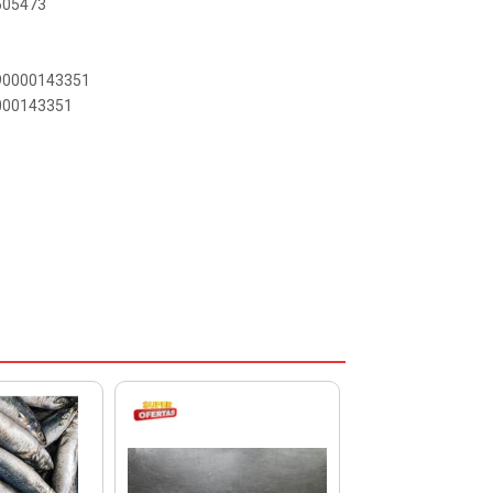
3505473
890000143351
0000143351