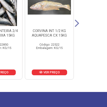
NTEIRA 2/4
CORVINA INT 1/2 KG
ANCHOVA 50
IXA 15KG
AQUAPESCA CX 15KG
SOUSA PESCA
15KG
 22850
Código: 22522
Código: 16
: KG/15
Embalagem: KG/15
Embalagem: 
PREÇO
VER PREÇO
VER PR