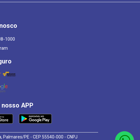
onosco
88-1000
gram
guro
á nosso APP
osa, Palmares/PE - CEP 55540-000 - CNPJ