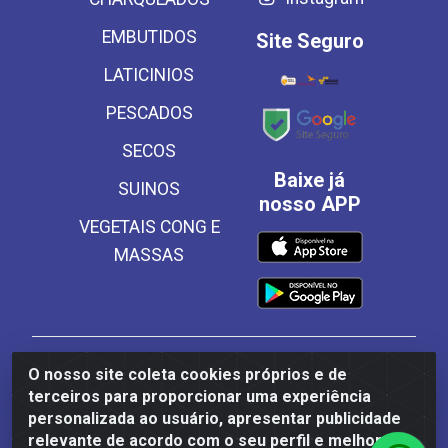
EMBUTIDOS
Site Seguro
LATICINIOS
PESCADOS
SECOS
Baixe já
SUINOS
nosso APP
VEGETAIS CONG E
MASSAS
Frinscal - Distribuidora e Importadora de Alimentos
O nosso site coleta cookies próprios e de
LTDA - Rodovia BR 101 Sul Km 187, 310 Galpão - Santa
terceiros para proporcionar uma experiência
Rosa, Palmares/PE - CEP 55540-000 - CNPJ
personalizada ao usuário, apresentar publicidade
03.504.437/0001-50
relevante de acordo com o seu perfil e melhorar a