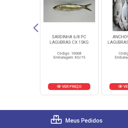
NA INT 1/2KG
SARDINHA 6/8 PC
ANCHOV
IMARES CX 15
LAGUBRAS CX 15KG
LAGUBRAS
digo: 22577
Código: 16068
Códig
lagem: KG/15
Embalagem: KG/15
Embala
VER PREÇO
VER PREÇO
VE
Meus Pedidos