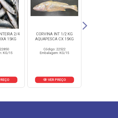
NTEIRA 2/4
CORVINA INT 1/2 KG
ANCHOVA 50
IXA 15KG
AQUAPESCA CX 15KG
SOUSA PESCA
15KG
 22850
Código: 22522
Código: 16
: KG/15
Embalagem: KG/15
Embalagem: 
PREÇO
VER PREÇO
VER PR