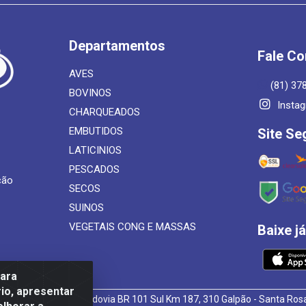
Departamentos
Fale C
AVES
(81) 37
BOVINOS
Insta
CHARQUEADOS
EMBUTIDOS
Site Se
LATICINIOS
PESCADOS
ção
SECOS
SUINOS
VEGETAIS CONG E MASSAS
Baixe j
para
io, apresentar
 de Alimentos LTDA - Rodovia BR 101 Sul Km 187, 310 Galpão - Santa R