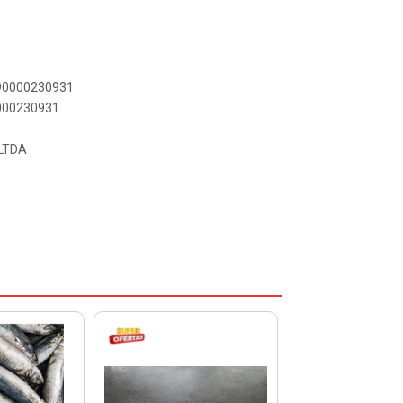
890000230931
0000230931
LTDA