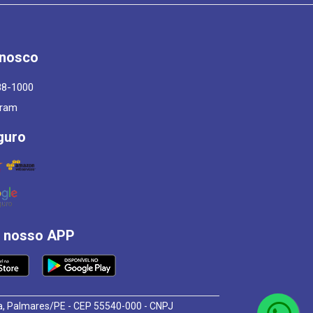
onosco
88-1000
gram
guro
á nosso APP
osa, Palmares/PE - CEP 55540-000 - CNPJ