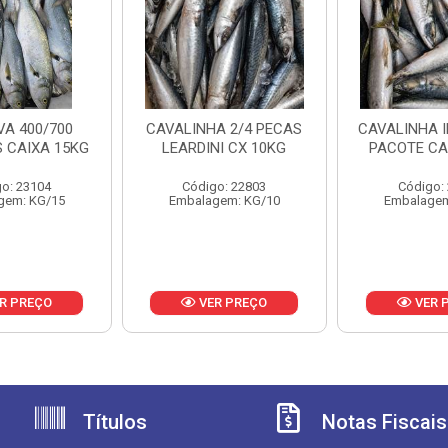
A 400/700
CAVALINHA 2/4 PECAS
CAVALINHA I
 CAIXA 15KG
LEARDINI CX 10KG
PACOTE CA
o: 23104
Código: 22803
Código:
gem: KG/15
Embalagem: KG/10
Embalagem
R PREÇO
VER PREÇO
VER 
Títulos
Notas Fiscais