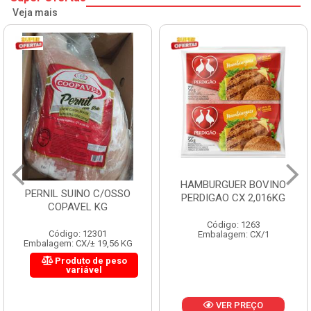
Veja mais
HAMBURGUER BOVINO
PERNIL SUINO C/OSSO
PERDIGAO CX 2,016KG
COPAVEL KG
Código: 1263
Código: 12301
Embalagem: CX/1
Embalagem: CX/± 19,56 KG
Produto de peso
variável
VER PREÇO