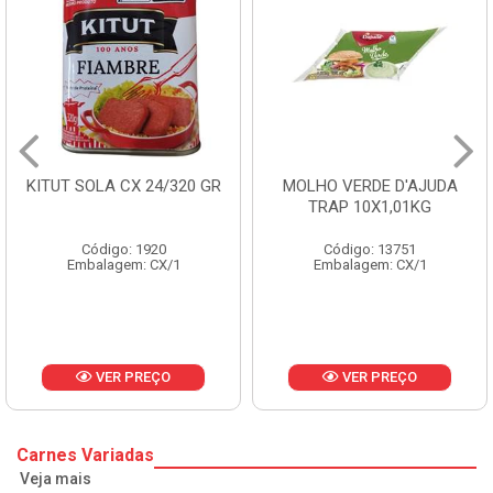
GR
MOLHO VERDE D'AJUDA
FRUTAS CRISTALIZAD
TRAP 10X1,01KG
CX 10KG
Código: 13751
Código: 1785
Embalagem: CX/1
Embalagem: KG/10
VER PREÇO
VER PREÇO
Carnes Variadas
Veja mais