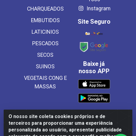
Instagram
CHARQUEADOS
EMBUTIDOS
Site Seguro
LATICINIOS
PESCADOS
SECOS
Baixe já
SUINOS
nosso APP
VEGETAIS CONG E
MASSAS
O nosso site coleta cookies próprios e de
Frinscal - Distribuidora e Importadora de Alimentos LTDA -
terceiros para proporcionar uma experiência
Rodovia BR 101 Sul Km 187, 310 Galpão - Santa Rosa,
personalizada ao usuário, apresentar publicidade
Palmares/PE - CEP 55540-000 - CNPJ 03.504.437/0001-50