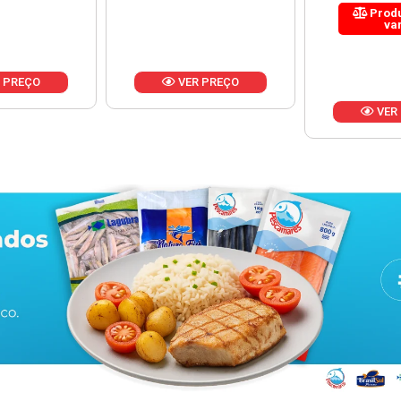
Produto de peso
variável
 PREÇO
VER
VER PREÇO