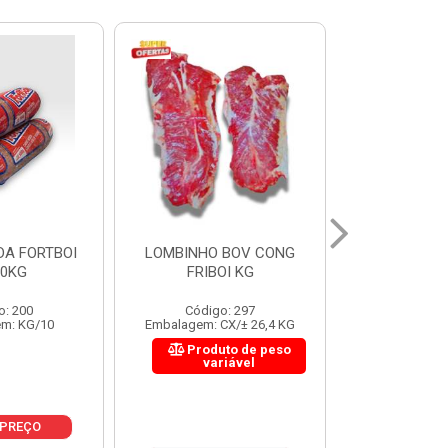
 BOV CONG
FIGADO BOV CONG FRIBOI
CORDAO DO 
OI KG
KG
FRIBO
o: 297
Código: 222
Código:
CX/± 26,4 KG
Embalagem: CX/± 30,12 KG
Embalagem: C
to de peso
Produto de peso
Produ
riável
variável
var