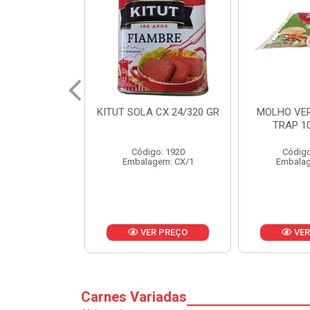
 CX 24/320 GR
MOLHO VERDE D'AJUDA
FRUTAS CR
TRAP 10X1,01KG
CX 
o: 1920
Código: 13751
Códig
gem: CX/1
Embalagem: CX/1
Embalag
R PREÇO
VER PREÇO
VER
Carnes Variadas