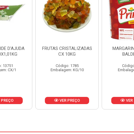
ISTALIZADAS
MARGARINA PRIMOR
MARGARIN
10KG
BALDE 3KG
CAIXA 
o: 1785
Código: 1801
Código
em: KG/10
Embalagem: BD/1
Embalag
 PREÇO
VER PREÇO
VER