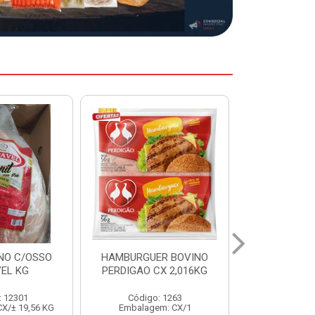
ER BOVINO
MARGARINA DELINE
MARGARIN
CX 2,016KG
CAIXA 24X250G
CAIXA 1
: 1263
Código: 12886
Código:
em: CX/1
Embalagem: CX/1
Embalage