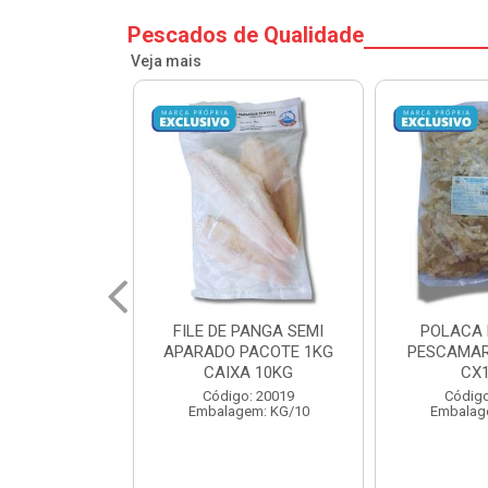
Pescados de Qualidade
Veja mais
ILE DE PANGA SEMI
POLACA DESFIADA
P
ARADO PACOTE 1KG
PESCAMARES PCT5KG
PE
CAIXA 10KG
CX10KG
Código: 20019
Código: 20161
Embalagem: KG/10
Embalagem: KG/10