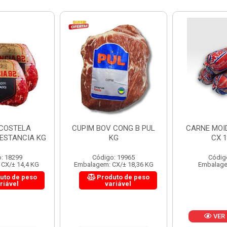
 CONG B PUL
CARNE MOIDA FORTBOI
LOMBINHO
KG
CX 10KG
FRIB
: 19965
Código: 200
Códig
CX/± 18,36 KG
Embalagem: KG/10
Embalagem: 
uto de peso
Produ
riável
va
VER PREÇO