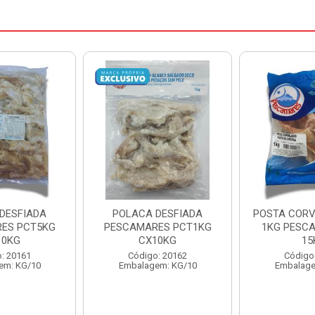
OLACA DESFIADA
POSTA CORVINA PACOTE
PESC
SCAMARES PCT1KG
1KG PESCAMARES CX
CX10KG
15KG
PES
Código: 20162
Código: 22469
Embalagem: KG/10
Embalagem: KG/15