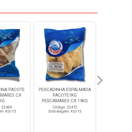
ADINHA ESPALMADA
FILE DE PANGA PREMIUM
CO
PACOTE1KG
PACOTE 1KG CAIXA 10KG
BE
CAMARES CX 15KG
Código: 20021
Código: 22472
Embalagem: KG/10
E
Embalagem: KG/15