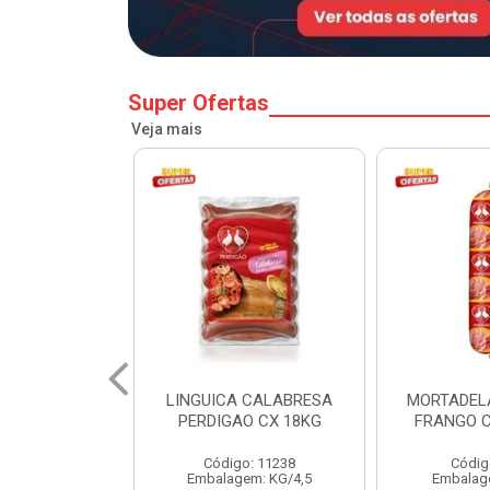
Super Ofertas
Veja mais
 CALABRESA
MORTADELA PERDIGAO
SALSICH
O CX 18KG
FRANGO CAIXA 14KG
PERDIGA
o: 11238
Código: 1219
Códig
em: KG/4,5
Embalagem: KG/14
Embalag