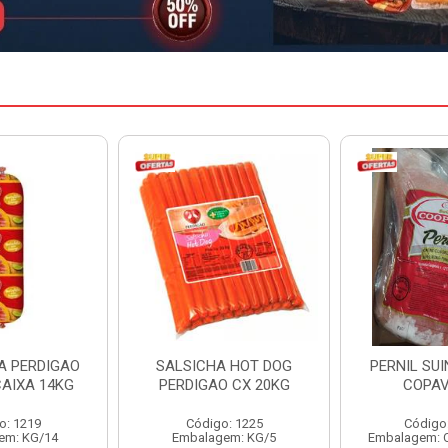
A HOT DOG
PERNIL SUINO C/OSSO
HAMBURGU
O CX 20KG
COPAVEL KG
PERDIGAO 
o: 1225
Código: 12301
Código
em: KG/5
Embalagem: CX/± 19,56 KG
Embalag