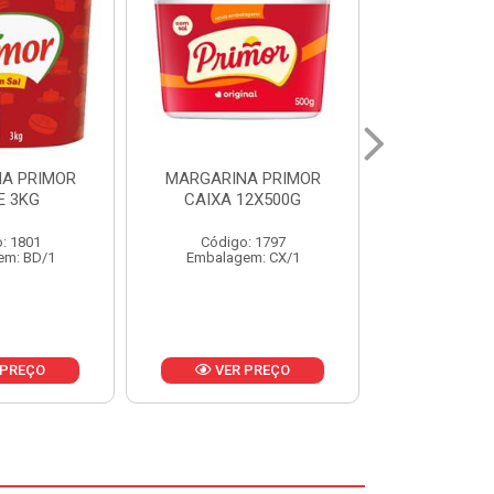
A PRIMOR
MARGARINA PRIMOR CX
MARGARINA
12X500G
24X250G
CAIXA 2
: 1797
Código: 1921
Código
em: CX/1
Embalagem: CX/1
Embalage
 PREÇO
VER PREÇO
VER 