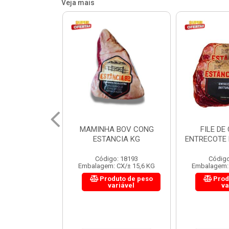
Veja mais
 BOV CONG
FILE DE COSTELA
CUPIM BOV
NCIA KG
ENTRECOTE ESTANCIA KG
o: 18193
Código: 18299
Código
 CX/± 15,6 KG
Embalagem: CX/± 14,4 KG
Embalagem: 
uto de peso
Produto de peso
Prod
ariável
variável
va