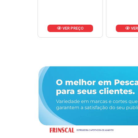
R PREÇO
VER PREÇO
VER