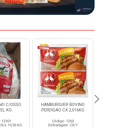
ER BOVINO
MARGARINA DELINE
MARGARIN
CX 2,016KG
CAIXA 24X250G
CAIXA 1
: 1263
Código: 12886
Código:
em: CX/1
Embalagem: CX/1
Embalage