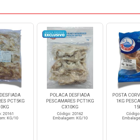
DESFIADA
POSTA CORVINA PACOTE
PESCADINHA
ES PCT1KG
1KG PESCAMARES CX
PACO
10KG
15KG
PESCAMARE
: 20162
Código: 22469
Código
em: KG/10
Embalagem: KG/15
Embalage