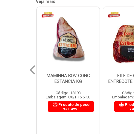
Veja mais
 BOV CONG
FILE DE COSTELA
CUPIM BOV
NCIA KG
ENTRECOTE ESTANCIA KG
o: 18193
Código: 18299
Código
 CX/± 15,6 KG
Embalagem: CX/± 14,4 KG
Embalagem: 
uto de peso
Produto de peso
Prod
ariável
variável
va