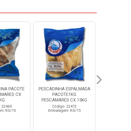
 ESPALMADA
FILE DE PANGA PREMIUM
CORVINA I
TE1KG
PACOTE 1KG CAIXA 10KG
BENDITO P
S CX 15KG
Código: 20021
Código:
: 22472
Embalagem: KG/10
Embalage
m: KG/15