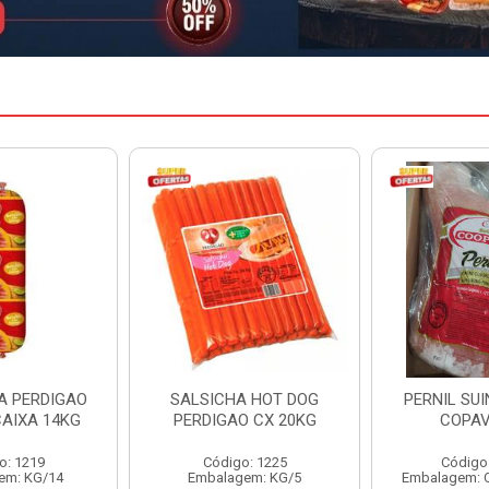
A HOT DOG
PERNIL SUINO C/OSSO
HAMBURGU
O CX 20KG
COPAVEL KG
PERDIGAO 
o: 1225
Código: 12301
Código
em: KG/5
Embalagem: CX/± 19,56 KG
Embalag