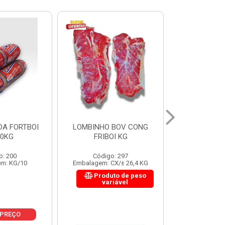
 BOV CONG
FIGADO BOV CONG FRIBOI
CORDAO DO 
OI KG
KG
FRIBO
o: 297
Código: 222
Código:
CX/± 26,4 KG
Embalagem: CX/± 30,12 KG
Embalagem: C
to de peso
Produto de peso
Produ
riável
variável
var