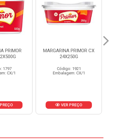
 PRIMOR CX
MARGARINA DELICIA
MAIONESE
250G
CAIXA 24X250G
BALDE UNI
: 1921
Código: 6958
Código
em: CX/1
Embalagem: CX/1
Embalage
 PREÇO
VER PREÇO
VER 