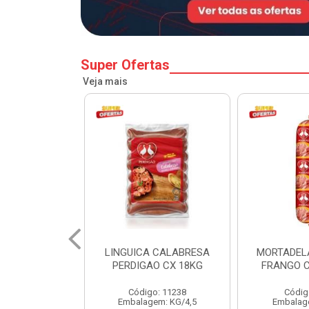
Super Ofertas
Veja mais
 CALABRESA
MORTADELA PERDIGAO
SALSICH
O CX 18KG
FRANGO CAIXA 14KG
PERDIGA
o: 11238
Código: 1219
Códig
em: KG/4,5
Embalagem: KG/14
Embalag