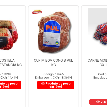
 CONG B PUL
CARNE MOIDA FORTBOI
LOMBINHO
KG
CX 10KG
FRIB
: 19965
Código: 200
Códig
CX/± 18,36 KG
Embalagem: KG/10
Embalagem: 
uto de peso
Produ
riável
va
VER PREÇO