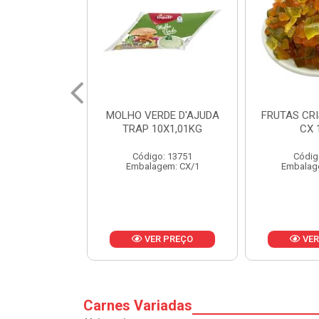
RDE D'AJUDA
FRUTAS CRISTALIZADAS
MARGARI
0X1,01KG
CX 10KG
BALD
o: 13751
Código: 1785
Códig
gem: CX/1
Embalagem: KG/10
Embalag
R PREÇO
VER PREÇO
VER
Carnes Variadas