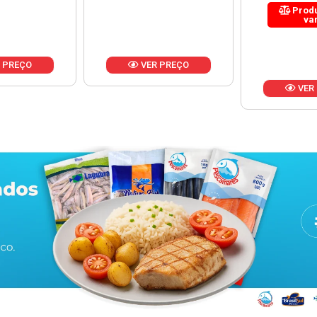
Produto de peso
variável
 PREÇO
VER
VER PREÇO