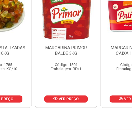
NA PRIMOR
MARGARINA PRIMOR
MARGARINA
E 3KG
CAIXA 12X500G
24X
o: 1801
Código: 1797
Código
em: BD/1
Embalagem: CX/1
Embalag
 PREÇO
VER PREÇO
VER