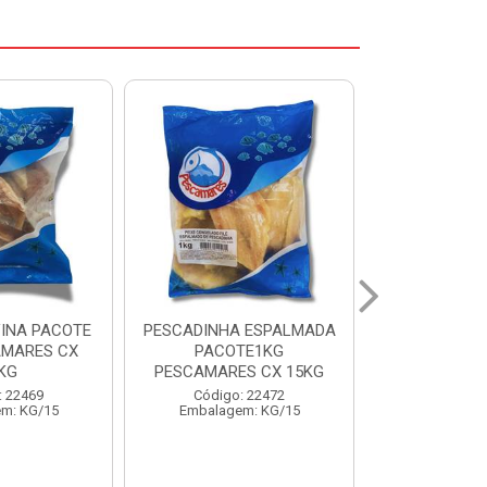
 ESPALMADA
FILE DE PANGA PREMIUM
CORVINA I
TE1KG
PACOTE 1KG CAIXA 10KG
BENDITO P
S CX 15KG
Código: 20021
Código:
: 22472
Embalagem: KG/10
Embalage
m: KG/15