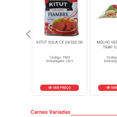
 CX 24/320 GR
MOLHO VERDE D'AJUDA
FRUTAS CR
TRAP 10X1,01KG
CX 
o: 1920
Código: 13751
Códig
gem: CX/1
Embalagem: CX/1
Embalag
R PREÇO
VER PREÇO
VER
Carnes Variadas