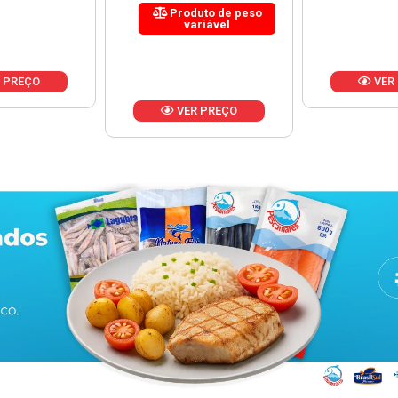
uto de peso
riável
VER PREÇO
VER
 PREÇO