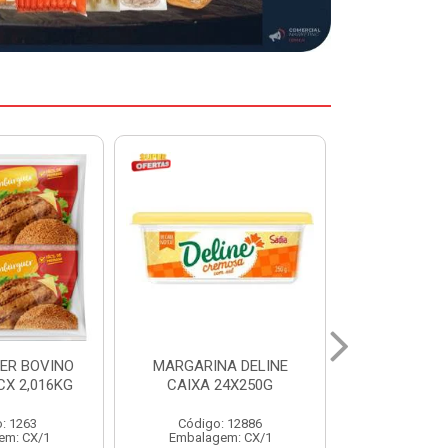
A DELINE
MARGARINA DELINE
COXA S/CO
24X250G
CAIXA 12X500G
INDIV LEVI
: 12886
Código: 12887
Código:
em: CX/1
Embalagem: CX/1
Embalage