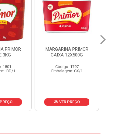
A PRIMOR
MARGARINA PRIMOR CX
MARGARINA
12X500G
24X250G
CAIXA 2
: 1797
Código: 1921
Código
em: CX/1
Embalagem: CX/1
Embalage
 PREÇO
VER PREÇO
VER 