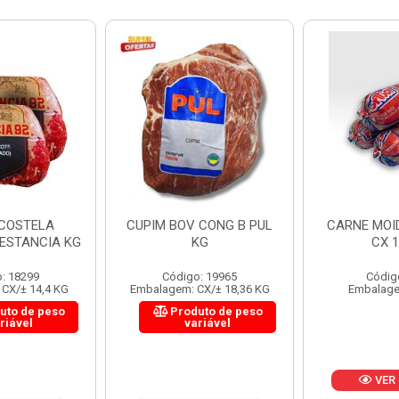
 CONG B PUL
CARNE MOIDA FORTBOI
LOMBINHO
KG
CX 10KG
FRIB
: 19965
Código: 200
Códig
CX/± 18,36 KG
Embalagem: KG/10
Embalagem: 
uto de peso
Produ
riável
va
VER PREÇO