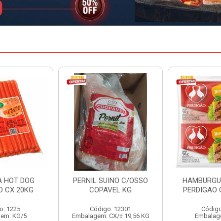
INO C/OSSO
HAMBURGUER BOVINO
MARGARIN
VEL KG
PERDIGAO CX 2,016KG
CAIXA 
: 12301
Código: 1263
Código
CX/± 19,56 KG
Embalagem: CX/1
Embalag