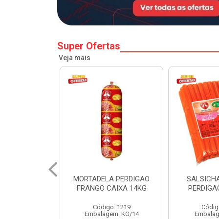
Super Ofertas
Veja mais
A PERDIGAO
SALSICHA HOT DOG
PERNIL SU
CAIXA 14KG
PERDIGAO CX 20KG
COPA
o: 1219
Código: 1225
Código
em: KG/14
Embalagem: KG/5
Embalagem: 