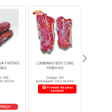
 BOV CONG
FIGADO BOV CONG FRIBOI
CORDAO DO 
OI KG
KG
FRIBO
o: 297
Código: 222
Código:
CX/± 26,4 KG
Embalagem: CX/± 30,12 KG
Embalagem: C
to de peso
Produto de peso
Produ
riável
variável
var