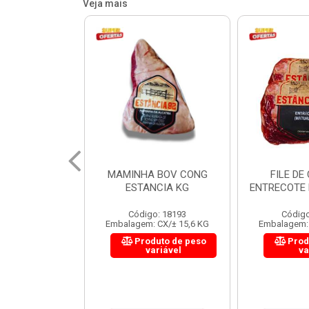
Veja mais
 BOV CONG
FILE DE COSTELA
CUPIM BOV
NCIA KG
ENTRECOTE ESTANCIA KG
o: 18193
Código: 18299
Código
 CX/± 15,6 KG
Embalagem: CX/± 14,4 KG
Embalagem: 
uto de peso
Produto de peso
Prod
ariável
variável
va