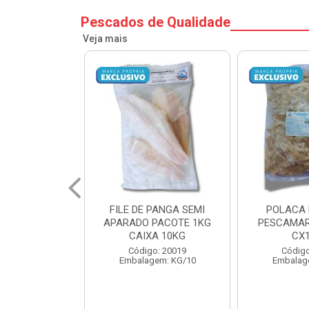
Pescados de Qualidade
Veja mais
PANGA SEMI
POLACA DESFIADA
POLACA 
PACOTE 1KG
PESCAMARES PCT5KG
PESCAMAR
A 10KG
CX10KG
CX
o: 20019
Código: 20161
Código
em: KG/10
Embalagem: KG/10
Embalag