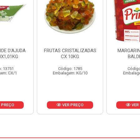
ISTALIZADAS
MARGARINA PRIMOR
MARGARIN
10KG
BALDE 3KG
CAIXA 
o: 1785
Código: 1801
Código
em: KG/10
Embalagem: BD/1
Embalag
 PREÇO
VER PREÇO
VER