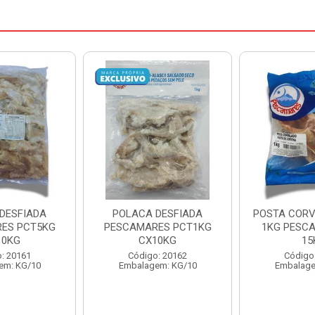
DESFIADA
POSTA CORVINA PACOTE
PESCADINHA
ES PCT1KG
1KG PESCAMARES CX
PACO
10KG
15KG
PESCAMARE
: 20162
Código: 22469
Código
em: KG/10
Embalagem: KG/15
Embalage