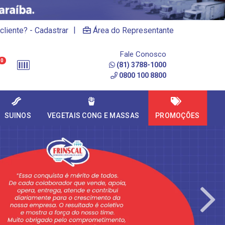
|
cliente? - Cadastrar
Área do Representante
Fale Conosco
0
(81) 3788-1000
0800 100 8800
SUINOS
VEGETAIS CONG E MASSAS
PROMOÇÕES