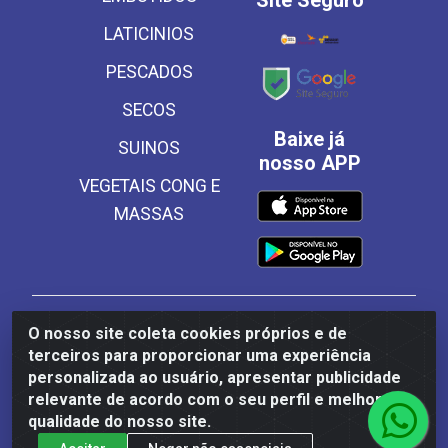
Site Seguro
LATICINIOS
PESCADOS
SECOS
Baixe já
SUINOS
nosso APP
VEGETAIS CONG E
MASSAS
Frinscal - Distribuidora e Importadora de Alimentos
O nosso site coleta cookies próprios e de
LTDA - Rodovia BR 101 Sul Km 187, 310 Galpão - Santa
terceiros para proporcionar uma experiência
Rosa, Palmares/PE - CEP 55540-000 - CNPJ
personalizada ao usuário, apresentar publicidade
03.504.437/0001-50
relevante de acordo com o seu perfil e melhorar a
qualidade do nosso site.