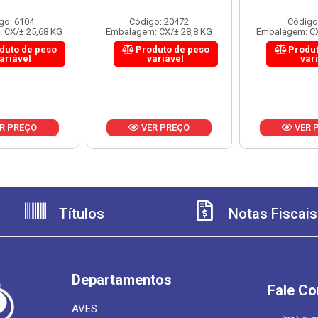
go: 6104
Código: 20472
Código
 CX/± 25,68 KG
Embalagem: CX/± 28,8 KG
Embalagem: CX
duto de peso
Produto de peso
Produt
ariável
variável
var
R PREÇO
VER PREÇO
VER 
Títulos
Notas Fiscais
Departamentos
Fale C
AVES