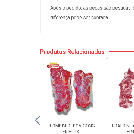
Após o pedido, as peças são pesadas, ca
diferença pode ser cobrada.
Produtos Relacionados
XAO DURO
LOMBINHO BOV CONG
FRALDINH
ADO FRIBOI KG
FRIBOI KG
FRI