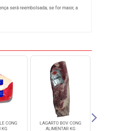
ença será reembolsada; se for maior, a
LE CONG
LAGARTO BOV CONG
BANANINHA B
I KG
ALIMENTAR KG
ALIMENTAR