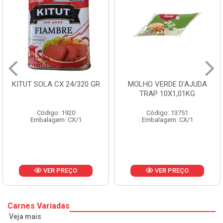
 SOLA CX 24/320 GR
MOLHO VERDE D'AJUDA
FRUT
TRAP 10X1,01KG
Código: 1920
Código: 13751
Embalagem: CX/1
Embalagem: CX/1
E
VER PREÇO
VER PREÇO
Carnes Variadas
Veja mais