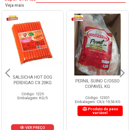
Veja mais
HAMBURGUER BOVINO
PERNIL SUINO C/OSSO
PERDIGAO CX 2,016KG
COPAVEL KG
Código: 1263
Código: 12301
Embalagem: CX/1
Embalagem: CX/± 19,56 KG
Produto de peso
variável
VER PREÇO