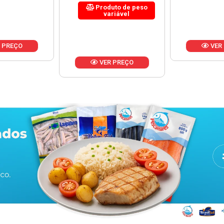
uto de peso
riável
VER PREÇO
VER
 PREÇO