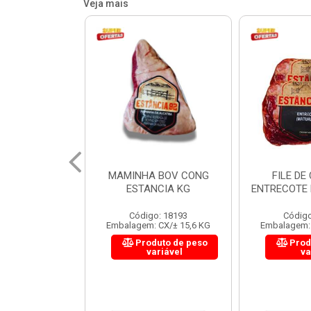
Veja mais
 BOV CONG
FILE DE COSTELA
CUPIM BOV
NCIA KG
ENTRECOTE ESTANCIA KG
o: 18193
Código: 18299
Código
 CX/± 15,6 KG
Embalagem: CX/± 14,4 KG
Embalagem: 
uto de peso
Produto de peso
Prod
ariável
variável
va