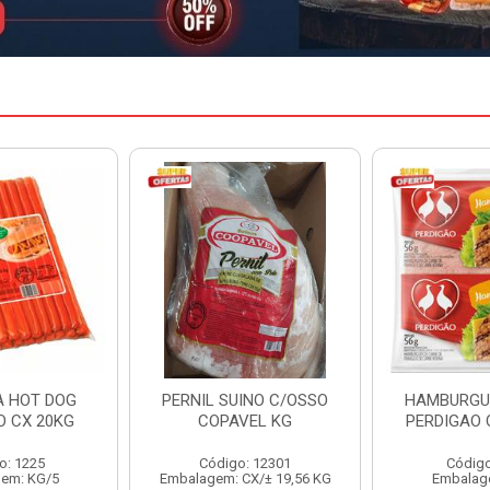
INO C/OSSO
HAMBURGUER BOVINO
MARGARIN
VEL KG
PERDIGAO CX 2,016KG
CAIXA 
: 12301
Código: 1263
Código
CX/± 19,56 KG
Embalagem: CX/1
Embalag