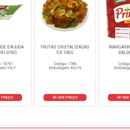
ISTALIZADAS
MARGARINA PRIMOR
MARGARIN
10KG
BALDE 3KG
CAIXA 
o: 1785
Código: 1801
Código
em: KG/10
Embalagem: BD/1
Embalag
 PREÇO
VER PREÇO
VER