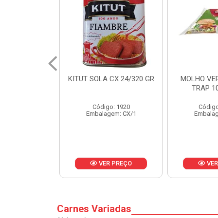
 CX 24/320 GR
MOLHO VERDE D'AJUDA
FRUTAS CR
TRAP 10X1,01KG
CX 
o: 1920
Código: 13751
Códig
gem: CX/1
Embalagem: CX/1
Embalag
R PREÇO
VER PREÇO
VER
Carnes Variadas