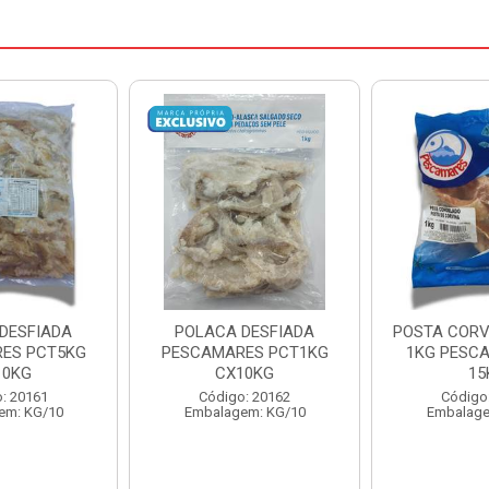
DESFIADA
POSTA CORVINA PACOTE
PESCADINHA
ES PCT1KG
1KG PESCAMARES CX
PACO
10KG
15KG
PESCAMARE
: 20162
Código: 22469
Código
em: KG/10
Embalagem: KG/15
Embalage