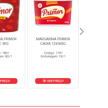
A PRIMOR
MARGARINA PRIMOR CX
MARGARINA
12X500G
24X250G
CAIXA 2
: 1797
Código: 1921
Código
em: CX/1
Embalagem: CX/1
Embalage
 PREÇO
VER PREÇO
VER 