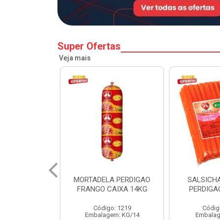
Super Ofertas
Veja mais
A PERDIGAO
SALSICHA HOT DOG
PERNIL SU
CAIXA 14KG
PERDIGAO CX 20KG
COPA
o: 1219
Código: 1225
Código
em: KG/14
Embalagem: KG/5
Embalagem: 