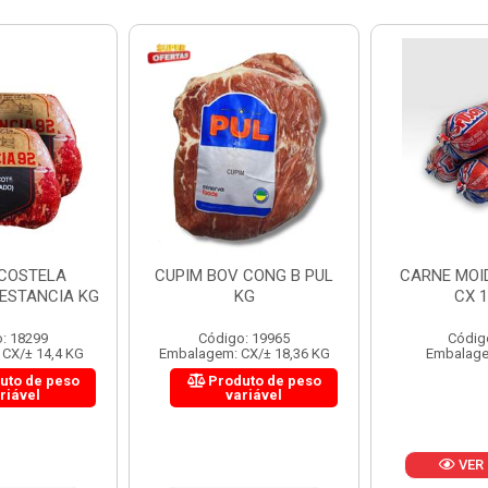
 CONG B PUL
CARNE MOIDA FORTBOI
LOMBINHO
KG
CX 10KG
FRIB
: 19965
Código: 200
Códig
CX/± 18,36 KG
Embalagem: KG/10
Embalagem: 
uto de peso
Produ
riável
va
VER PREÇO