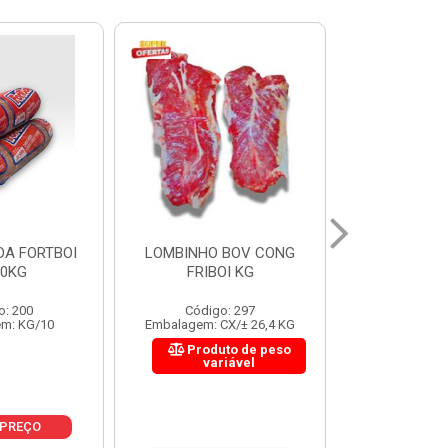
 BOV CONG
FIGADO BOV CONG FRIBOI
CORDAO DO 
OI KG
KG
FRIBO
o: 297
Código: 222
Código:
CX/± 26,4 KG
Embalagem: CX/± 30,12 KG
Embalagem: C
to de peso
Produto de peso
Produ
riável
variável
var