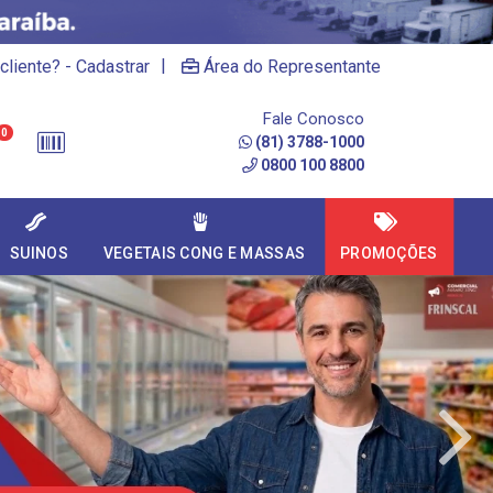
|
cliente? - Cadastrar
Área do Representante
Fale Conosco
0
(81) 3788-1000
0800 100 8800
SUINOS
VEGETAIS CONG E MASSAS
PROMOÇÕES