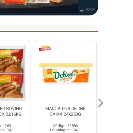
A DELINE
MARGARINA DELINE
COXA S/CO
24X250G
CAIXA 12X500G
INDIV LEVI
: 12886
Código: 12887
Código:
em: CX/1
Embalagem: CX/1
Embalage