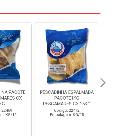
 ESPALMADA
FILE DE PANGA PREMIUM
CORVINA I
TE1KG
PACOTE 1KG CAIXA 10KG
BENDITO P
S CX 15KG
Código: 20021
Código:
: 22472
Embalagem: KG/10
Embalage
m: KG/15