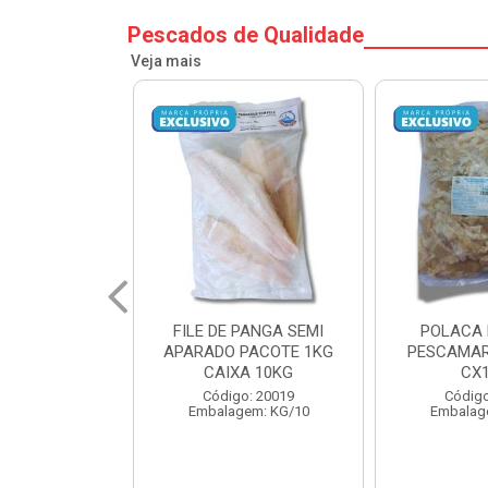
Pescados de Qualidade
Veja mais
PANGA SEMI
POLACA DESFIADA
POLACA 
PACOTE 1KG
PESCAMARES PCT5KG
PESCAMAR
A 10KG
CX10KG
CX
o: 20019
Código: 20161
Código
em: KG/10
Embalagem: KG/10
Embalag