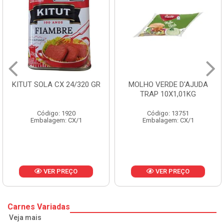
GR
MOLHO VERDE D'AJUDA
FRUTAS CRISTALIZAD
TRAP 10X1,01KG
CX 10KG
Código: 13751
Código: 1785
Embalagem: CX/1
Embalagem: KG/10
VER PREÇO
VER PREÇO
Carnes Variadas
Veja mais