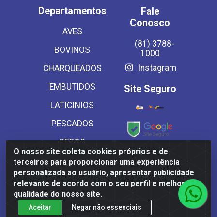
Departamentos
Fale
Conosco
AVES
(81) 3788-
BOVINOS
1000
Instagram
CHARQUEADOS
EMBUTIDOS
Site Seguro
LATICINIOS
PESCADOS
SECOS
O nosso site coleta cookies próprios e de
Baixe já
SUINOS
terceiros para proporcionar uma experiência
nosso APP
personalizada ao usuário, apresentar publicidade
VEGETAIS CONG E
relevante de acordo com o seu perfil e melhorar a
MASSAS
qualidade do nosso site.
Aceitar
Negar não essenciais