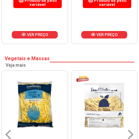
Produto de peso
Produto de peso
variável
variável
VER PREÇO
VER PREÇO
Vegetais e Massas
Veja mais