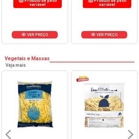
Produto de peso
Produto de peso
variável
variável
VER PREÇO
VER PREÇO
Vegetais e Massas
Veja mais