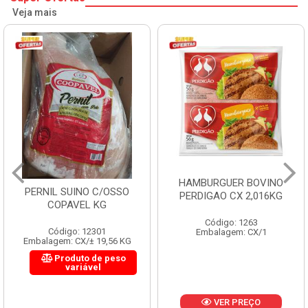
Veja mais
HAMBURGUER BOVINO
PERNIL SUINO C/OSSO
PERDIGAO CX 2,016KG
COPAVEL KG
Código: 1263
Código: 12301
Embalagem: CX/1
Embalagem: CX/± 19,56 KG
Produto de peso
variável
VER PREÇO