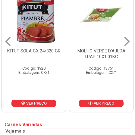
 SOLA CX 24/320 GR
MOLHO VERDE D'AJUDA
FRUT
TRAP 10X1,01KG
Código: 1920
Código: 13751
Embalagem: CX/1
Embalagem: CX/1
E
VER PREÇO
VER PREÇO
Carnes Variadas
Veja mais