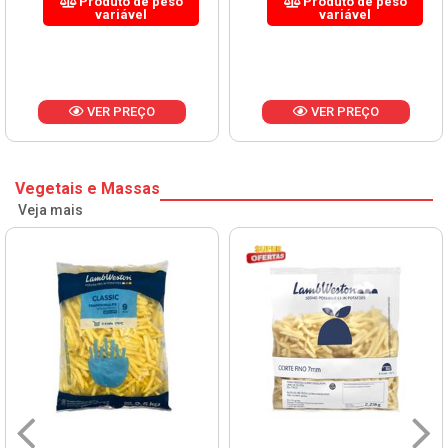
Produto de peso
Produto de peso
variável
variável
VER PREÇO
VER PREÇO
Vegetais e Massas
Veja mais