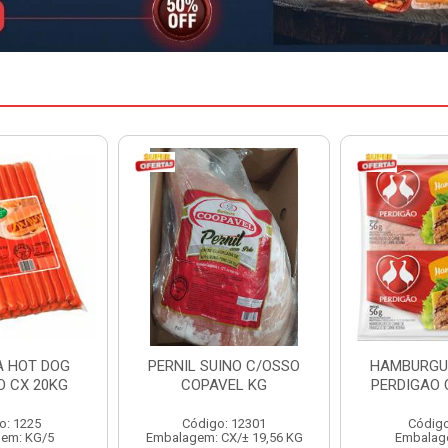
INO C/OSSO
HAMBURGUER BOVINO
MARGARIN
VEL KG
PERDIGAO CX 2,016KG
CAIXA 
: 12301
Código: 1263
Código
CX/± 19,56 KG
Embalagem: CX/1
Embalag