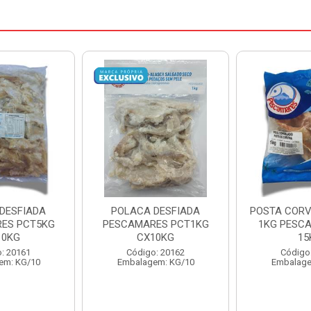
DESFIADA
POSTA CORVINA PACOTE
PESCADINHA
ES PCT1KG
1KG PESCAMARES CX
PACO
10KG
15KG
PESCAMARE
: 20162
Código: 22469
Código
em: KG/10
Embalagem: KG/15
Embalage