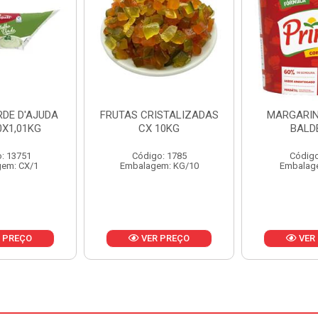
ISTALIZADAS
MARGARINA PRIMOR
MARGARIN
10KG
BALDE 3KG
CAIXA 
o: 1785
Código: 1801
Código
em: KG/10
Embalagem: BD/1
Embalag
 PREÇO
VER PREÇO
VER