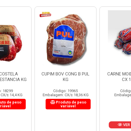
 CONG B PUL
CARNE MOIDA FORTBOI
LOMBINHO
KG
CX 10KG
FRIB
: 19965
Código: 200
Códig
CX/± 18,36 KG
Embalagem: KG/10
Embalagem: 
uto de peso
Produ
riável
va
VER PREÇO