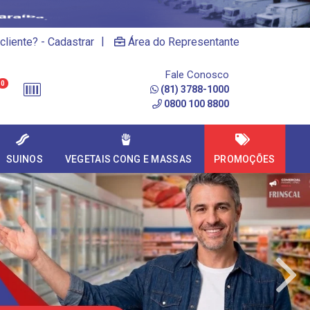
|
cliente? - Cadastrar
Área do Representante
Fale Conosco
0
(81) 3788-1000
0800 100 8800
SUINOS
VEGETAIS CONG E MASSAS
PROMOÇÕES