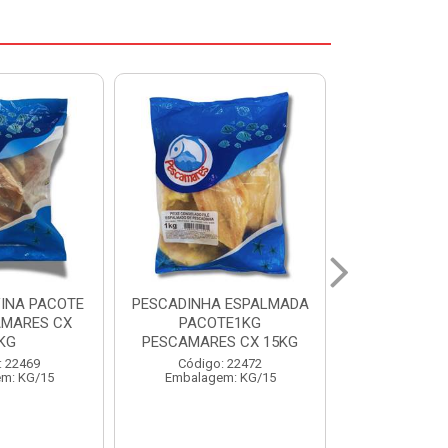
 ESPALMADA
FILE DE PANGA PREMIUM
CORVINA I
TE1KG
PACOTE 1KG CAIXA 10KG
BENDITO P
S CX 15KG
Código: 20021
Código:
: 22472
Embalagem: KG/10
Embalage
m: KG/15