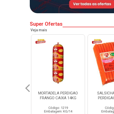
Super Ofertas
Veja mais
A PERDIGAO
SALSICHA HOT DOG
PERNIL SU
CAIXA 14KG
PERDIGAO CX 20KG
COPA
o: 1219
Código: 1225
Código
em: KG/14
Embalagem: KG/5
Embalagem: 