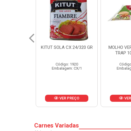
 CX 24/320 GR
MOLHO VERDE D'AJUDA
FRUTAS CR
TRAP 10X1,01KG
CX 
o: 1920
Código: 13751
Códig
gem: CX/1
Embalagem: CX/1
Embalag
R PREÇO
VER PREÇO
VER
Carnes Variadas