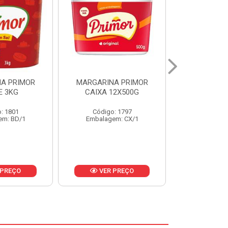
A PRIMOR
MARGARINA PRIMOR CX
MARGARINA
12X500G
24X250G
CAIXA 2
: 1797
Código: 1921
Código
em: CX/1
Embalagem: CX/1
Embalage
 PREÇO
VER PREÇO
VER 