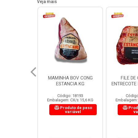
Veja mais
 BOV CONG
FILE DE COSTELA
CUPIM BOV
NCIA KG
ENTRECOTE ESTANCIA KG
o: 18193
Código: 18299
Código
 CX/± 15,6 KG
Embalagem: CX/± 14,4 KG
Embalagem: 
uto de peso
Produto de peso
Prod
ariável
variável
va