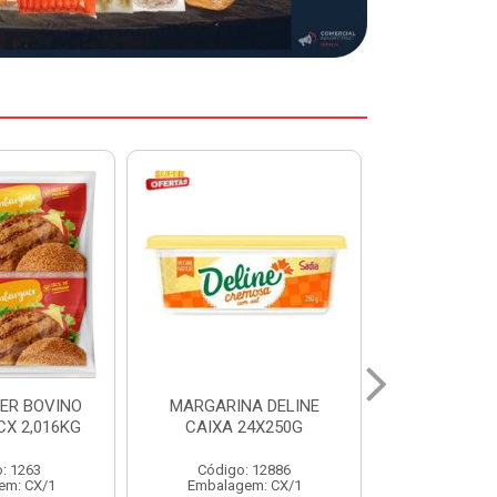
A DELINE
MARGARINA DELINE
COXA S/CO
24X250G
CAIXA 12X500G
INDIV LEVI
: 12886
Código: 12887
Código:
em: CX/1
Embalagem: CX/1
Embalage