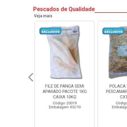
Pescados de Qualidade
Veja mais
PANGA SEMI
POLACA DESFIADA
POLACA 
PACOTE 1KG
PESCAMARES PCT5KG
PESCAMAR
A 10KG
CX10KG
CX
o: 20019
Código: 20161
Código
em: KG/10
Embalagem: KG/10
Embalag