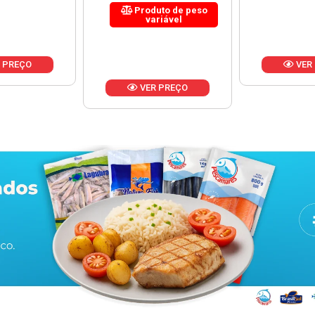
uto de peso
riável
VER PREÇO
VER
 PREÇO