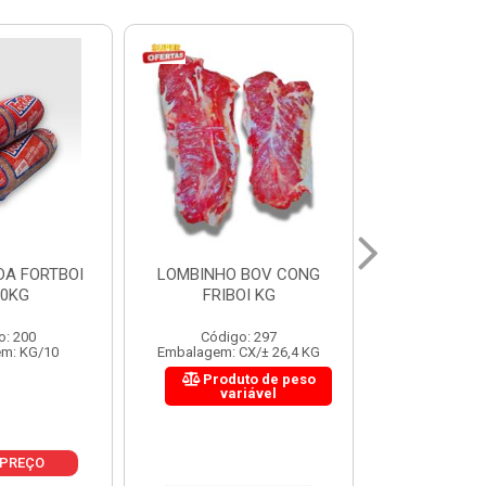
 BOV CONG
FIGADO BOV CONG FRIBOI
CORDAO DO 
OI KG
KG
FRIBO
o: 297
Código: 222
Código:
CX/± 26,4 KG
Embalagem: CX/± 30,12 KG
Embalagem: C
to de peso
Produto de peso
Produ
riável
variável
var