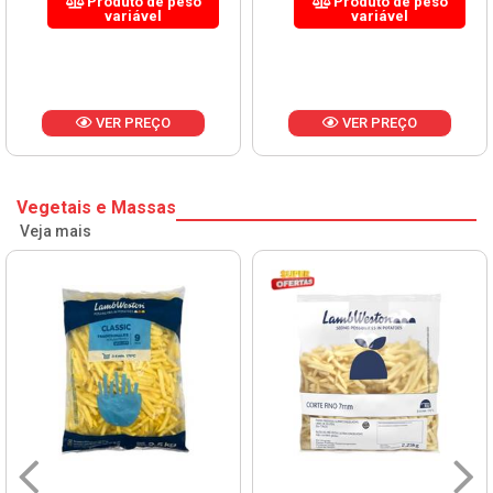
Produto de peso
Produto de peso
variável
variável
VER PREÇO
VER PREÇO
Vegetais e Massas
Veja mais