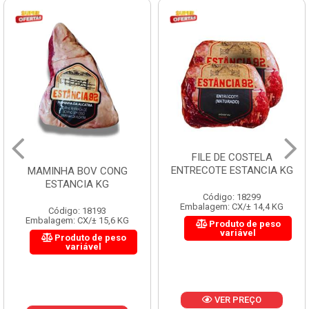
FILE DE COSTELA
CUPIM BOV CONG B PUL
ENTRECOTE ESTANCIA KG
KG
Código: 18299
Código: 19965
Embalagem: CX/± 14,4 KG
Embalagem: CX/± 18,36 KG
Produto de peso
Produto de peso
variável
variável
VER PREÇO
VER PREÇO