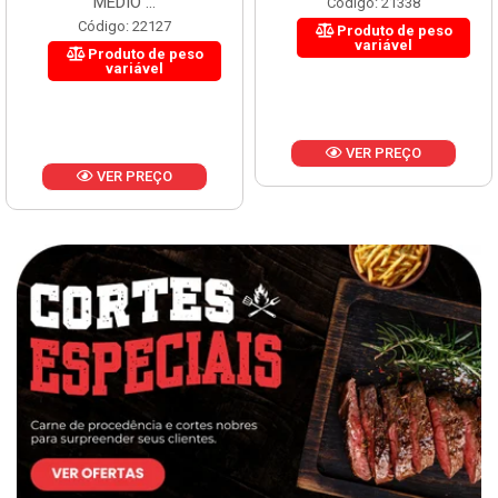
MÉDIO ...
Código: 21338
Código: 22127
Produto de peso
variável
Produto de peso
variável
VER PREÇO
VER PREÇO