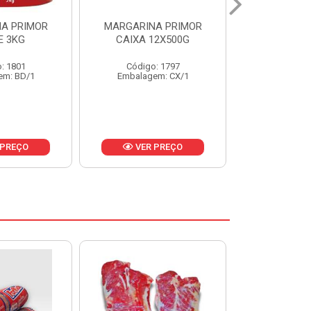
A PRIMOR
MARGARINA PRIMOR CX
MARGARINA
12X500G
24X250G
CAIXA 2
: 1797
Código: 1921
Código
em: CX/1
Embalagem: CX/1
Embalage
 PREÇO
VER PREÇO
VER 