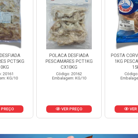
DESFIADA
POSTA CORVINA PACOTE
PESCADINHA
ES PCT1KG
1KG PESCAMARES CX
PACO
10KG
15KG
PESCAMARE
: 20162
Código: 22469
Código
em: KG/10
Embalagem: KG/15
Embalage
 PREÇO
VER PREÇO
VER