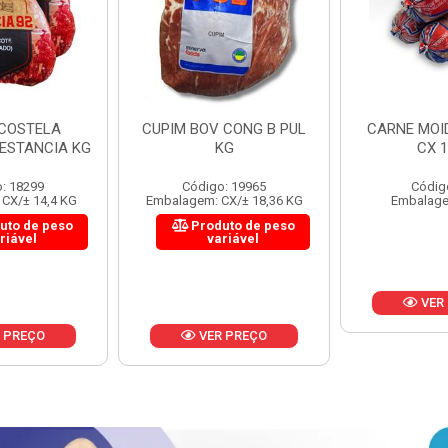
 CONG B PUL
CARNE MOIDA FORTBOI
LOMBINHO
KG
CX 10KG
FRIB
: 19965
Código: 200
Códig
CX/± 18,36 KG
Embalagem: KG/10
Embalagem: 
uto de peso
Produ
riável
va
VER PREÇO
 PREÇO
VER