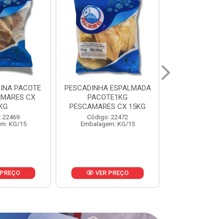
 ESPALMADA
FILE DE PANGA PREMIUM
CORVINA I
TE1KG
PACOTE 1KG CAIXA 10KG
BENDITO P
S CX 15KG
Código: 20021
Código:
: 22472
Embalagem: KG/10
Embalage
m: KG/15
 PREÇO
VER PREÇO
VER 