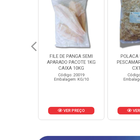
PANGA SEMI
POLACA DESFIADA
POLACA 
PACOTE 1KG
PESCAMARES PCT5KG
PESCAMAR
A 10KG
CX10KG
CX
o: 20019
Código: 20161
Código
em: KG/10
Embalagem: KG/10
Embalag
R PREÇO
VER PREÇO
VER