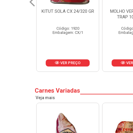
 CX 24/320 GR
MOLHO VERDE D'AJUDA
FRUTAS CR
TRAP 10X1,01KG
CX 
o: 1920
Código: 13751
Códig
gem: CX/1
Embalagem: CX/1
Embalag
R PREÇO
VER PREÇO
VER
Carnes Variadas
Veja mais