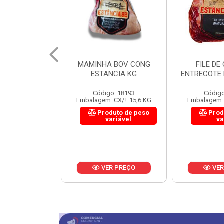
 BOV CONG
FILE DE COSTELA
CUPIM BOV
NCIA KG
ENTRECOTE ESTANCIA KG
o: 18193
Código: 18299
Código
 CX/± 15,6 KG
Embalagem: CX/± 14,4 KG
Embalagem: 
uto de peso
Produto de peso
Prod
ariável
variável
va
R PREÇO
VER PREÇO
VER