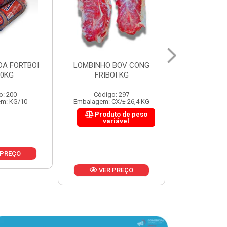
 BOV CONG
FIGADO BOV CONG FRIBOI
CORDAO DO 
OI KG
KG
FRIBO
o: 297
Código: 222
Código:
CX/± 26,4 KG
Embalagem: CX/± 30,12 KG
Embalagem: C
to de peso
Produto de peso
Produ
riável
variável
var
 PREÇO
VER PREÇO
VER 