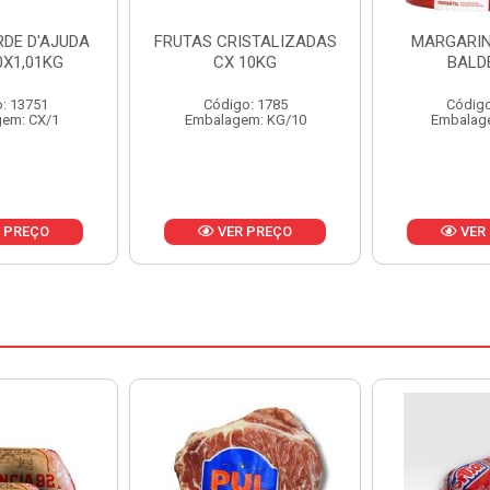
ISTALIZADAS
MARGARINA PRIMOR
MARGARIN
10KG
BALDE 3KG
CAIXA 
o: 1785
Código: 1801
Código
em: KG/10
Embalagem: BD/1
Embalag
 PREÇO
VER PREÇO
VER