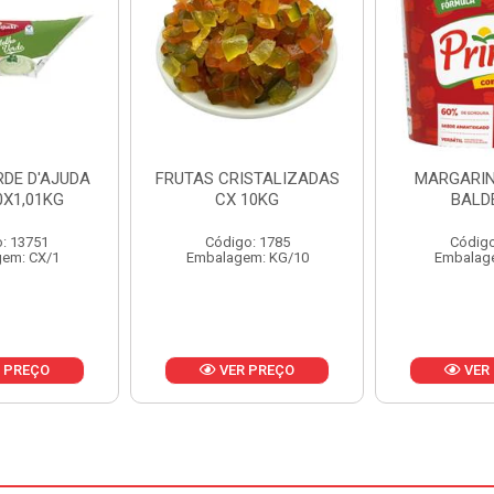
ISTALIZADAS
MARGARINA PRIMOR
MARGARIN
10KG
BALDE 3KG
CAIXA 
o: 1785
Código: 1801
Código
em: KG/10
Embalagem: BD/1
Embalag
 PREÇO
VER PREÇO
VER