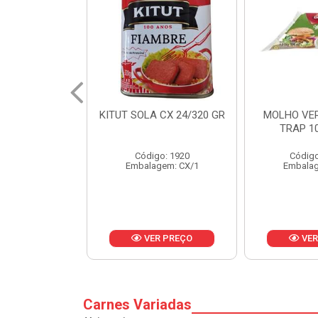
 CX 24/320 GR
MOLHO VERDE D'AJUDA
FRUTAS CR
TRAP 10X1,01KG
CX 
o: 1920
Código: 13751
Códig
gem: CX/1
Embalagem: CX/1
Embalag
R PREÇO
VER PREÇO
VER
Carnes Variadas