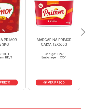
A PRIMOR
MARGARINA PRIMOR CX
MARGARINA
12X500G
24X250G
CAIXA 2
: 1797
Código: 1921
Código
em: CX/1
Embalagem: CX/1
Embalage
 PREÇO
VER PREÇO
VER 