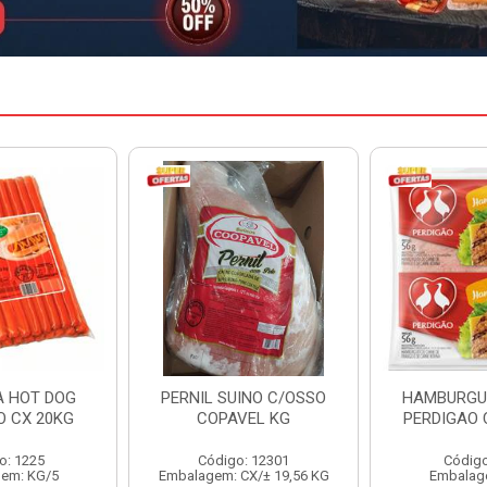
INO C/OSSO
HAMBURGUER BOVINO
MARGARIN
VEL KG
PERDIGAO CX 2,016KG
CAIXA 
: 12301
Código: 1263
Código
CX/± 19,56 KG
Embalagem: CX/1
Embalag