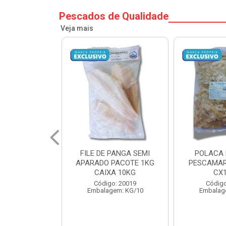
Pescados de Qualidade
Veja mais
PANGA SEMI
POLACA DESFIADA
POLACA 
PACOTE 1KG
PESCAMARES PCT5KG
PESCAMAR
A 10KG
CX10KG
CX
o: 20019
Código: 20161
Código
em: KG/10
Embalagem: KG/10
Embalag