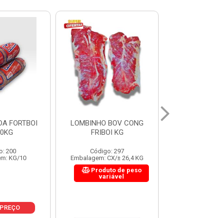
LOMBINHO BOV CONG
FIGADO BOV CONG FRIBOI
C
FRIBOI KG
KG
Código: 297
Código: 222
Embalagem: CX/± 26,4 KG
Embalagem: CX/± 30,12 KG
E
Produto de peso
Produto de peso
variável
variável