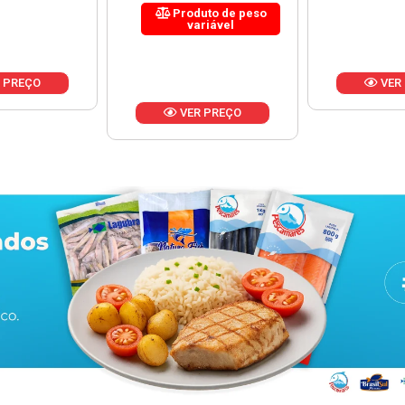
uto de peso
riável
VER PREÇO
VER
 PREÇO