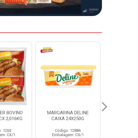
A DELINE
MARGARINA DELINE
COXA S/CO
24X250G
CAIXA 12X500G
INDIV LEVI
: 12886
Código: 12887
Código:
em: CX/1
Embalagem: CX/1
Embalage