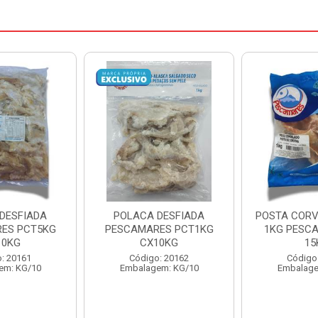
DESFIADA
POSTA CORVINA PACOTE
PESCADINHA
ES PCT1KG
1KG PESCAMARES CX
PACO
10KG
15KG
PESCAMARE
: 20162
Código: 22469
Código
em: KG/10
Embalagem: KG/15
Embalage