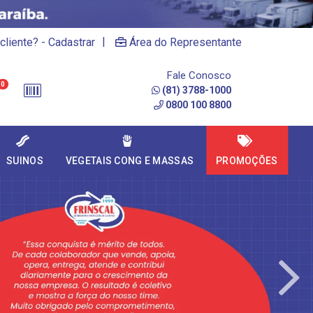
|
cliente? - Cadastrar
Área do Representante
Fale Conosco
0
(81) 3788-1000
0800 100 8800
SUINOS
VEGETAIS CONG E MASSAS
PROMOÇÕES