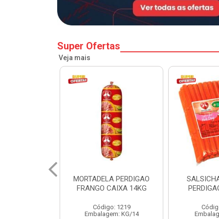
Super Ofertas
Veja mais
A PERDIGAO
SALSICHA HOT DOG
PERNIL SU
CAIXA 14KG
PERDIGAO CX 20KG
COPA
o: 1219
Código: 1225
Código
em: KG/14
Embalagem: KG/5
Embalagem: 