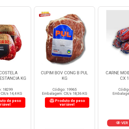
UPIM BOV CONG B PUL
CARNE MOIDA FORTBOI
KG
CX 10KG
Código: 19965
Código: 200
Embalagem: CX/± 18,36 KG
Embalagem: KG/10
Produto de peso
variável
VER PREÇO