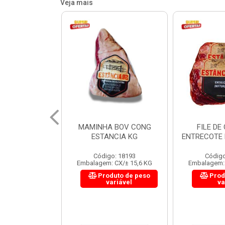
Veja mais
MAMINHA BOV CONG
FILE DE COSTELA
C
ESTANCIA KG
ENTRECOTE ESTANCIA KG
Código: 18193
Código: 18299
Embalagem: CX/± 15,6 KG
Embalagem: CX/± 14,4 KG
Produto de peso
Produto de peso
variável
variável