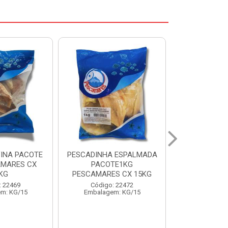
 ESPALMADA
FILE DE PANGA PREMIUM
CORVINA I
TE1KG
PACOTE 1KG CAIXA 10KG
BENDITO P
S CX 15KG
Código: 20021
Código:
: 22472
Embalagem: KG/10
Embalage
m: KG/15