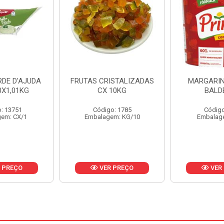
ISTALIZADAS
MARGARINA PRIMOR
MARGARIN
10KG
BALDE 3KG
CAIXA 
o: 1785
Código: 1801
Código
em: KG/10
Embalagem: BD/1
Embalag
 PREÇO
VER PREÇO
VER