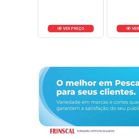
R PREÇO
VER PREÇO
VER