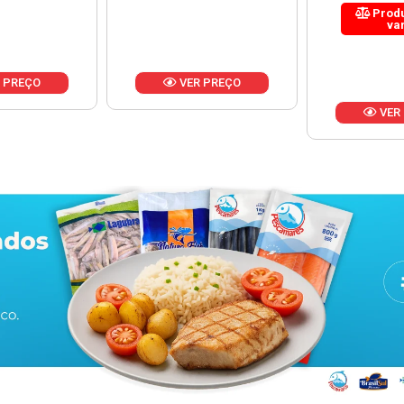
Produto de peso
variável
 PREÇO
VER
VER PREÇO