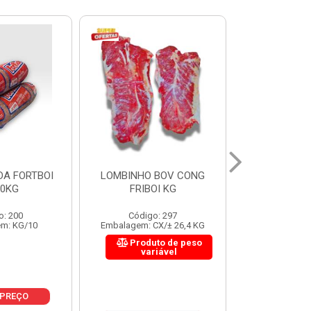
 BOV CONG
FIGADO BOV CONG FRIBOI
CORDAO DO 
OI KG
KG
FRIBO
o: 297
Código: 222
Código:
CX/± 26,4 KG
Embalagem: CX/± 30,12 KG
Embalagem: C
to de peso
Produto de peso
Produ
riável
variável
var