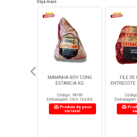
Veja mais
 BOV CONG
FILE DE COSTELA
CUPIM BOV
NCIA KG
ENTRECOTE ESTANCIA KG
o: 18193
Código: 18299
Código
 CX/± 15,6 KG
Embalagem: CX/± 14,4 KG
Embalagem: 
uto de peso
Produto de peso
Prod
ariável
variável
va