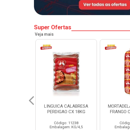
Super Ofertas
Veja mais
 CALABRESA
MORTADELA PERDIGAO
SALSICH
O CX 18KG
FRANGO CAIXA 14KG
PERDIGA
o: 11238
Código: 1219
Códig
em: KG/4,5
Embalagem: KG/14
Embalag