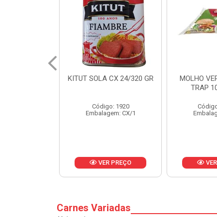
 CX 24/320 GR
MOLHO VERDE D'AJUDA
FRUTAS CR
TRAP 10X1,01KG
CX 
o: 1920
Código: 13751
Códig
gem: CX/1
Embalagem: CX/1
Embalag
R PREÇO
VER PREÇO
VER
Carnes Variadas