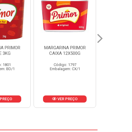
A PRIMOR
MARGARINA PRIMOR CX
MARGARINA
12X500G
24X250G
CAIXA 2
: 1797
Código: 1921
Código
em: CX/1
Embalagem: CX/1
Embalage
 PREÇO
VER PREÇO
VER 