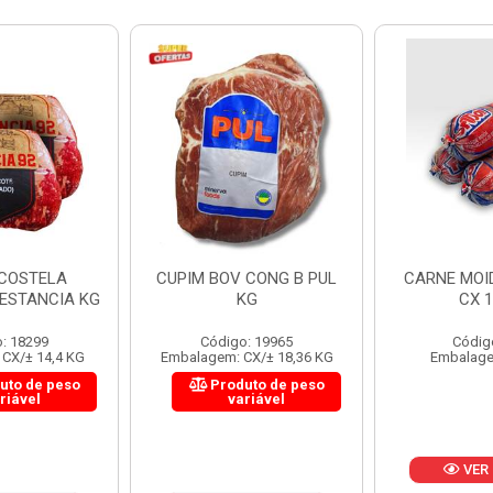
 CONG B PUL
CARNE MOIDA FORTBOI
LOMBINHO
KG
CX 10KG
FRIB
: 19965
Código: 200
Códig
CX/± 18,36 KG
Embalagem: KG/10
Embalagem: 
uto de peso
Produ
riável
va
VER PREÇO