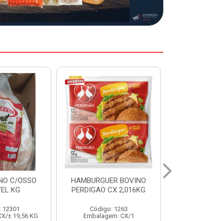
ER BOVINO
MARGARINA DELINE
MARGARIN
CX 2,016KG
CAIXA 24X250G
CAIXA 1
: 1263
Código: 12886
Código:
em: CX/1
Embalagem: CX/1
Embalage