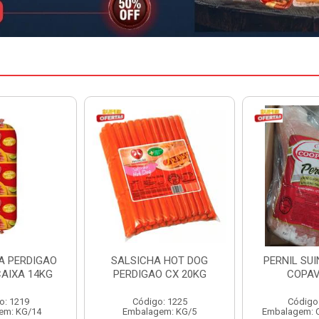
A HOT DOG
PERNIL SUINO C/OSSO
HAMBURGU
O CX 20KG
COPAVEL KG
PERDIGAO 
o: 1225
Código: 12301
Código
em: KG/5
Embalagem: CX/± 19,56 KG
Embalag