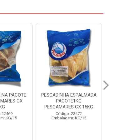
 ESPALMADA
FILE DE PANGA PREMIUM
CORVINA I
TE1KG
PACOTE 1KG CAIXA 10KG
BENDITO P
S CX 15KG
Código: 20021
Código:
: 22472
Embalagem: KG/10
Embalage
m: KG/15