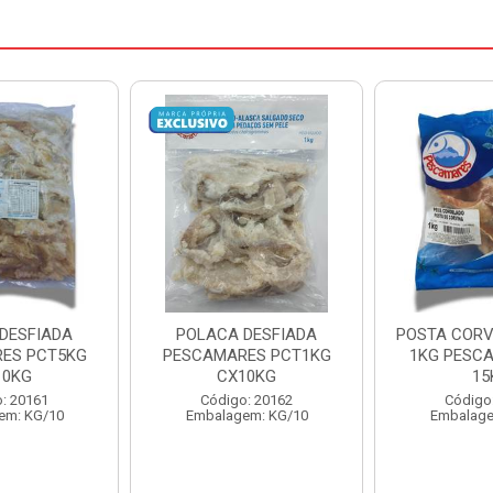
DESFIADA
POSTA CORVINA PACOTE
PESCADINHA
ES PCT1KG
1KG PESCAMARES CX
PACO
10KG
15KG
PESCAMARE
: 20162
Código: 22469
Código
em: KG/10
Embalagem: KG/15
Embalage