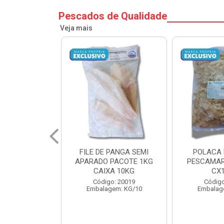
Pescados de Qualidade
Veja mais
PANGA SEMI
POLACA DESFIADA
POLACA 
PACOTE 1KG
PESCAMARES PCT5KG
PESCAMAR
A 10KG
CX10KG
CX
o: 20019
Código: 20161
Código
em: KG/10
Embalagem: KG/10
Embalag