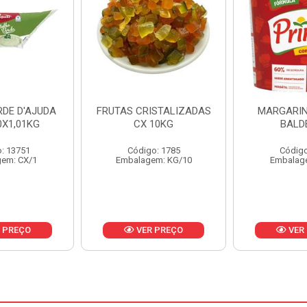
ISTALIZADAS
MARGARINA PRIMOR
MARGARIN
10KG
BALDE 3KG
CAIXA 
o: 1785
Código: 1801
Código
em: KG/10
Embalagem: BD/1
Embalag
 PREÇO
VER PREÇO
VER