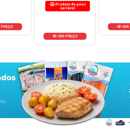
uto de peso
riável
VER PREÇO
VER
 PREÇO