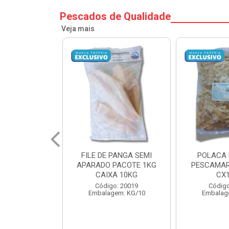
Pescados de Qualidade
Veja mais
PANGA SEMI
POLACA DESFIADA
POLACA 
PACOTE 1KG
PESCAMARES PCT5KG
PESCAMAR
A 10KG
CX10KG
CX
o: 20019
Código: 20161
Código
em: KG/10
Embalagem: KG/10
Embalag