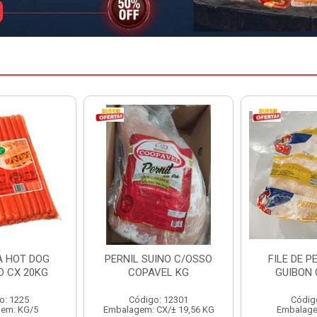
INO C/OSSO
FILE DE PEITO INDIV
HAMBURGU
VEL KG
GUIBON CX 18KG
PERDIGAO 
: 12301
Código: 126
Código
CX/± 19,56 KG
Embalagem: KG/18
Embalag