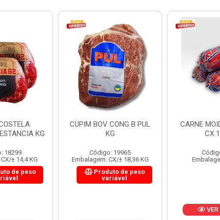
 CONG B PUL
CARNE MOIDA FORTBOI
LOMBINHO
KG
CX 10KG
FRIB
: 19965
Código: 200
Códig
CX/± 18,36 KG
Embalagem: KG/10
Embalagem: 
uto de peso
Produ
riável
va
VER PREÇO