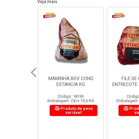
Veja mais
 BOV CONG
FILE DE COSTELA
CUPIM BOV
NCIA KG
ENTRECOTE ESTANCIA KG
o: 18193
Código: 18299
Código
 CX/± 15,6 KG
Embalagem: CX/± 14,4 KG
Embalagem: 
uto de peso
Produto de peso
Prod
ariável
variável
va