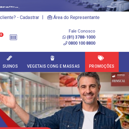
|
cliente? - Cadastrar
Área do Representante
Fale Conosco
0
(81) 3788-1000
0800 100 8800
SUINOS
VEGETAIS CONG E MASSAS
PROMOÇÕES