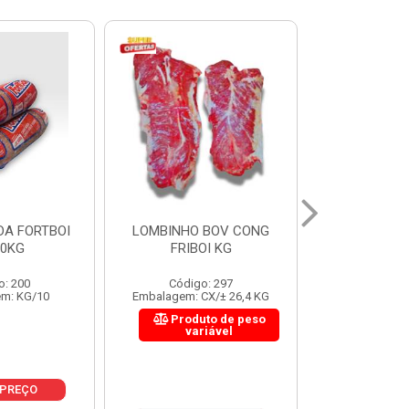
 BOV CONG
FIGADO BOV CONG FRIBOI
CORDAO DO 
OI KG
KG
FRIBO
o: 297
Código: 222
Código:
CX/± 26,4 KG
Embalagem: CX/± 30,12 KG
Embalagem: C
to de peso
Produto de peso
Produ
riável
variável
var