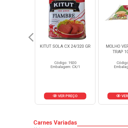
 CX 24/320 GR
MOLHO VERDE D'AJUDA
FRUTAS CR
TRAP 10X1,01KG
CX 
o: 1920
Código: 13751
Códig
gem: CX/1
Embalagem: CX/1
Embalag
R PREÇO
VER PREÇO
VER
Carnes Variadas