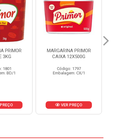
A PRIMOR
MARGARINA PRIMOR CX
MARGARINA
12X500G
24X250G
CAIXA 2
: 1797
Código: 1921
Código
em: CX/1
Embalagem: CX/1
Embalage
 PREÇO
VER PREÇO
VER 