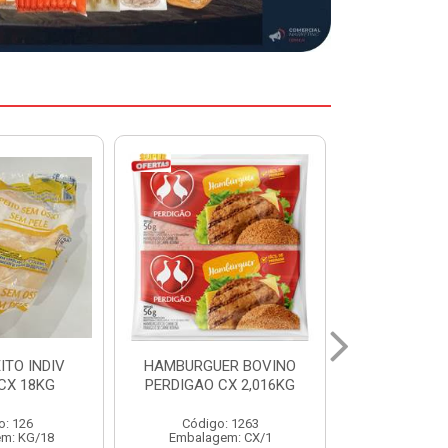
ER BOVINO
MARGARINA DELINE
MARGARIN
CX 2,016KG
CAIXA 24X250G
CAIXA 1
: 1263
Código: 12886
Código:
em: CX/1
Embalagem: CX/1
Embalage