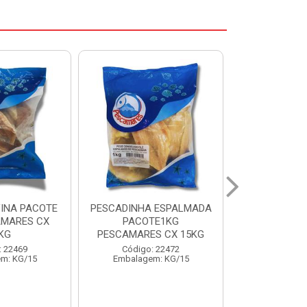
 ESPALMADA
FILE DE PANGA PREMIUM
CORVINA I
TE1KG
PACOTE 1KG CAIXA 10KG
BENDITO P
S CX 15KG
Código: 20021
Código:
: 22472
Embalagem: KG/10
Embalage
m: KG/15