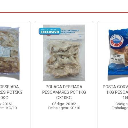
DESFIADA
POSTA CORVINA PACOTE
PESCADINHA
ES PCT1KG
1KG PESCAMARES CX
PACO
10KG
15KG
PESCAMARE
: 20162
Código: 22469
Código
em: KG/10
Embalagem: KG/15
Embalage