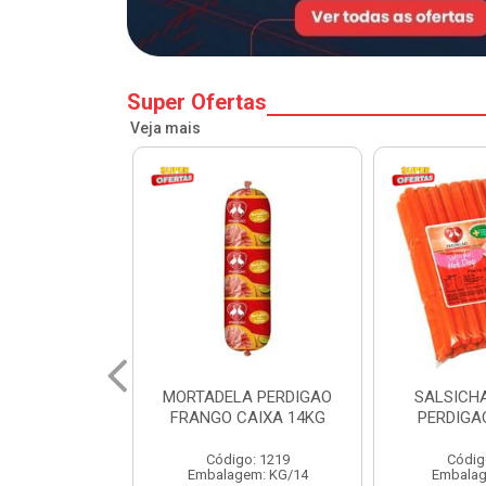
Super Ofertas
Veja mais
A PERDIGAO
SALSICHA HOT DOG
PERNIL SU
CAIXA 14KG
PERDIGAO CX 20KG
COPA
o: 1219
Código: 1225
Código
em: KG/14
Embalagem: KG/5
Embalagem: 