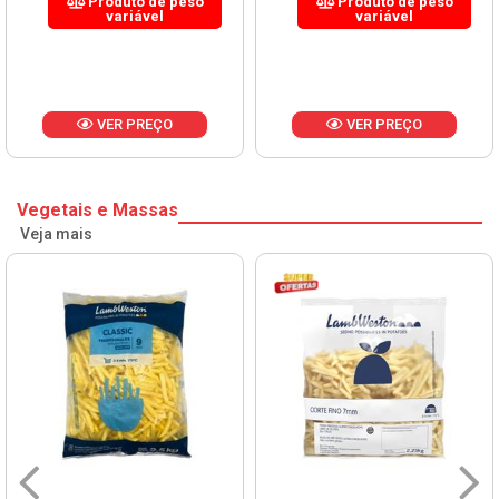
Produto de peso
Produto de peso
variável
variável
VER PREÇO
VER PREÇO
Vegetais e Massas
Veja mais