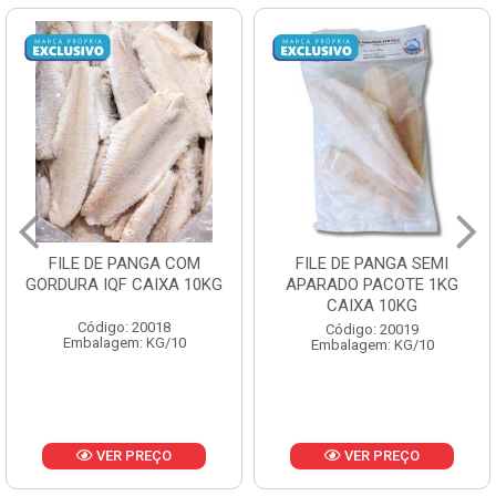
 COM
FILE DE PANGA SEMI
POLACA DESFI
A 10KG
APARADO PACOTE 1KG
PESCAMARES PC
CAIXA 10KG
CX10KG
8
Código: 20019
Código: 2016
/10
Embalagem: KG/10
Embalagem: KG
O
VER PREÇO
VER PREÇ