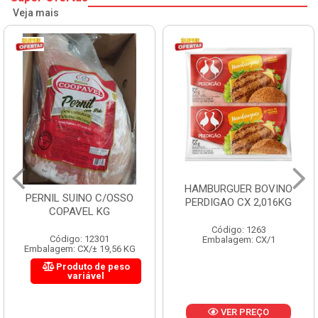
Veja mais
HAMBURGUER BOVINO
MORTADELA FLUM
/OSSO
PERDIGAO CX 2,016KG
CX 4X3KG 12
G
Código: 1263
Código: 1288
1
Embalagem: CX/1
Embalagem: KG
,56 KG
 peso
VER PREÇO
VER PREÇ