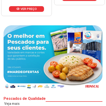
O
Pescados de Qualidade
Veja mais